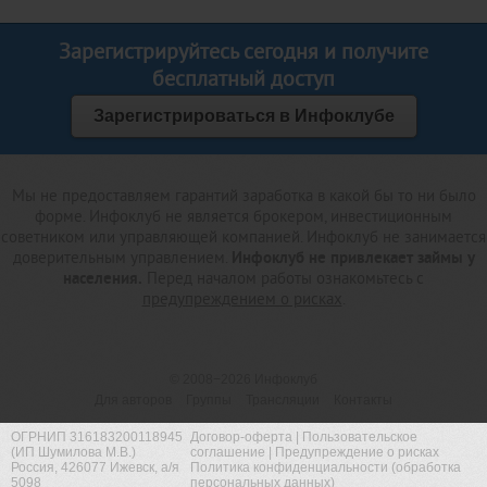
Зарегистрируйтесь сегодня и получите
бесплатный доступ
Зарегистрироваться в Инфоклубе
Мы не предоставляем гарантий заработка в какой бы то ни было
форме. Инфоклуб не является брокером, инвестиционным
советником или управляющей компанией. Инфоклуб не занимается
доверительным управлением.
Инфоклуб не привлекает займы у
населения.
Перед началом работы ознакомьтесь с
предупреждением о рисках
.
© 2008−2026
Инфоклуб
Для авторов
Группы
Трансляции
Контакты
ОГРНИП 316183200118945
Договор-оферта
|
Пользовательское
(ИП Шумилова М.В.)
соглашение
|
Предупреждение о рисках
Россия, 426077 Ижевск, а/я
Политика конфиденциальности (обработка
5098
персональных данных)