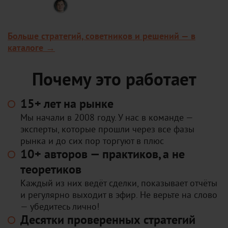
Владимир Чамин
Робот для циклического трейдинга:
за пару минут находит прибыльные
Больше стратегий, советников и решений — в
рыночные циклы на валютах, акциях
и фьючерсах. Можно запустить авто-
каталоге →
торговлю или торговать вручную по
найденным паттернам.
Почему это работает
15+ лет на рынке
Мы начали в 2008 году. У нас в команде —
эксперты, которые прошли через все фазы
рынка и до сих пор торгуют в плюс
10+ авторов — практиков, а не
теоретиков
Каждый из них ведёт сделки, показывает отчёты
и регулярно выходит в эфир. Не верьте на слово
— убедитесь лично!
Десятки проверенных стратегий