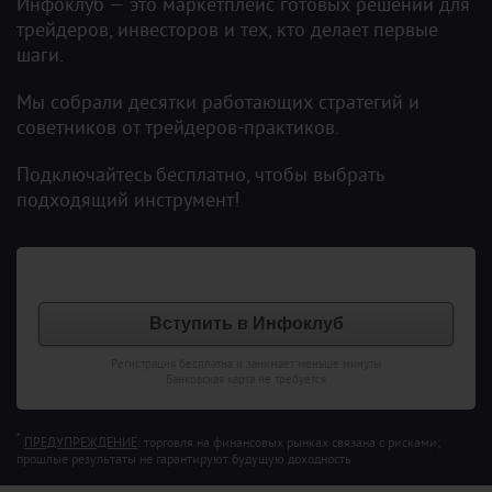
Инфоклуб — это маркетплейс готовых решений для
трейдеров, инвесторов и тех, кто делает первые
шаги.
Мы собрали десятки работающих стратегий и
советников от трейдеров-практиков.
Подключайтесь бесплатно, чтобы выбрать
подходящий инструмент!
Вступить в Инфоклуб
Регистрация бесплатна и занимает меньше минуты
Банковская карта не требуется
*
ПРЕДУПРЕЖДЕНИЕ
: торговля на финансовых рынках связана с рисками;
прошлые результаты не гарантируют будущую доходность