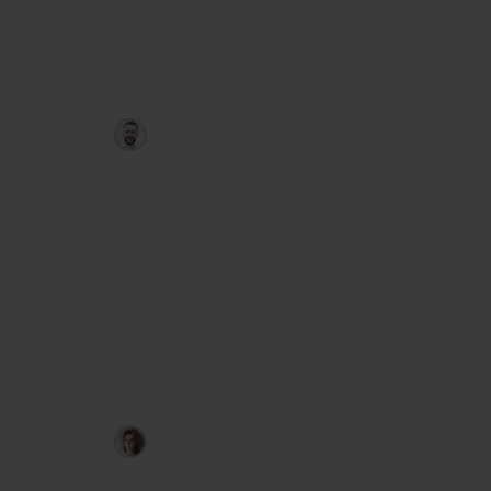
приходят в Telegram.
PriceRanger
Артём Дудкевич
Полностью автоматический советник
Forex: анализирует последние 3–8
недель, даёт прогноз с точностью ≈
75 %, сам рассчитывает объём, стоп-
лосс и тейк-профит и присылает
сигнал в Telegram за 30–60 минут до
входа.
LevelHunter
Любовь Зуева
Индикатор уровней активности: