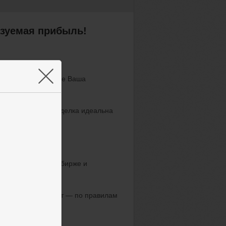
азуемая прибыль!
×
 падение. Чем лучше Ваша
тратегия точна, а сделка идеальна
окупаете на одной бирже и
я из твёрдых выплат — по правилам