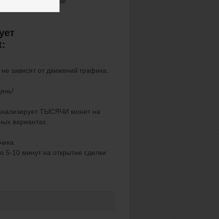
10 минут на быстрое
ует
t:
не зависят от движений графика.
ень!
анализирует ТЫСЯЧИ монет на
ных вариантах.
чика.
о 5-10 минут на открытие сделки