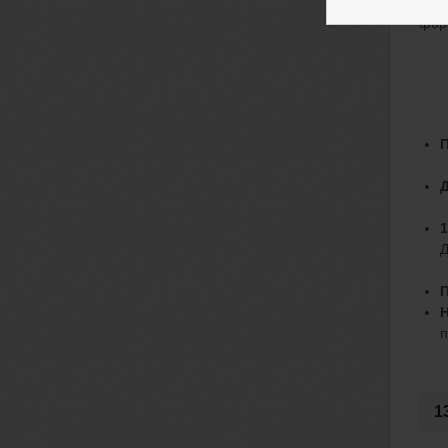
И эт
фор
П
Д
1
Д
Н
п
1