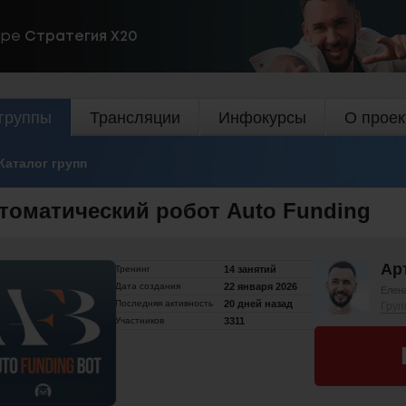
ире
Стратегия Х20
группы
Трансляции
Инфокурсы
О проек
Каталог групп
томатический робот Auto Funding
Ар
Тренинг
14 занятий
Дата создания
22 января 2026
Елен
Последняя активность
20 дней назад
Груп
Участников
3311