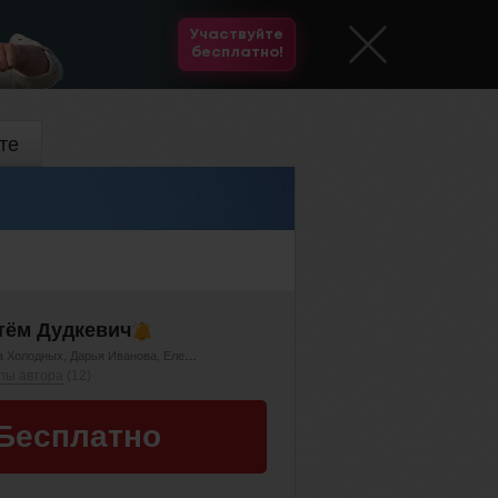
Участвуйте
бесплатно!
те
тём Дудкевич
а Холодных
Дарья Иванова
Елена Мельникова
Инфоклуб
пы автора
(12)
Бесплатно