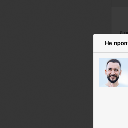
И т
Не проп
Вы п
стра
Но у
— ре
Сущ
Когд
прод
Рос
сам