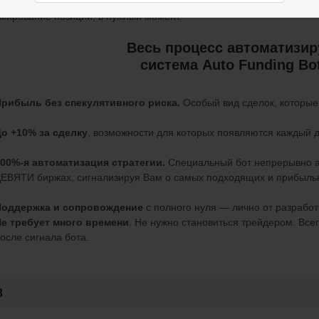
о не требует многих часов просиживания за компьютером. Всего 5-
мирование позиции, в нужный момент.
Весь процесс автоматизир
система Auto Funding Bo
рибыль без спекулятивного риска.
Особый вид сделок, которые 
о +10% за сделку
, возможности для которых появляются каждый д
00%-я автоматизация стратегии.
Специальный бот непрерывно 
ЕВЯТИ биржах, сигнализируя Вам о самых подходящих и прибыль
Поддержка и сопровождение
с полного нуля — лично от разработ
е требует много времени
. Не нужно становиться трейдером. Всег
осле сигнала бота.
3