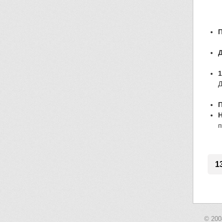
П
Д
1
Д
Н
п
1
© 20