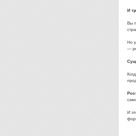
И т
Вы п
стра
Но у
— ре
Сущ
Когд
прод
Рос
сам
И эт
фор