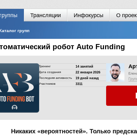
группы
Трансляции
Инфокурсы
О проек
Каталог групп
томатический робот Auto Funding
Ар
Тренинг
14 занятий
Дата создания
22 января 2026
Елен
Последняя активность
19 дней назад
Груп
Участников
3311
Никаких «вероятностей». Только предск