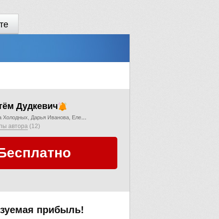
те
тём Дудкевич
а Холодных
Дарья Иванова
Елена Мельникова
Инфоклуб
пы автора
(12)
Бесплатно
азуемая прибыль!