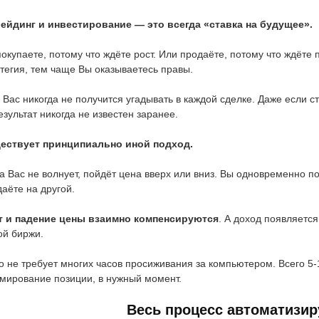
рейдинг и инвестирование — это всегда «ставка на будущее».
окупаете, потому что ждёте рост. Или продаёте, потому что ждёте
тегия, тем чаще Вы оказываетесь правы.
 Вас никогда не получится угадывать в каждой сделке. Даже если с
зультат никогда не известен заранее.
ествует принципиально иной подход.
а Вас не волнует, пойдёт цена вверх или вниз. Вы одновременно п
аёте на другой.
т и падение цены взаимно компенсируются
. А доход появляетс
ой биржи.
о не требует многих часов просиживания за компьютером. Всего 5-
мирование позиции, в нужный момент.
Весь процесс автоматизир