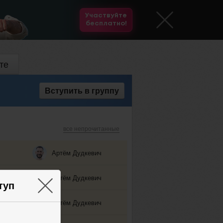
Участвуйте
бесплатно!
те
Вступить
в группу
все непрочитанные
Артём Дудкевич
Артём Дудкевич
425
1
×
туп
Артём Дудкевич
391
1