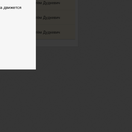
Артём Дудкевич
326
1
да движется
Артём Дудкевич
222
1
Артём Дудкевич
174
1