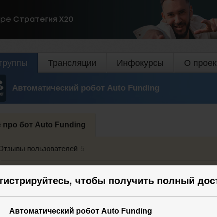
ире
Стратегия Х20
группы
Трансляции
Инфокурсы
О проек
Автоматический робот Auto Funding
 про бот Auto Funding
Отзывы пользователей
5
«Надежная и безопасная тема!»
гистрируйтесь, чтобы получить полный дос
«Дополнительный доход для работающего пенсионера»
Автоматический робот Auto Funding