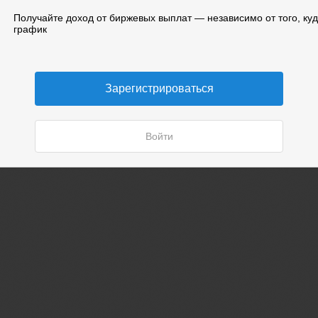
«Мне понравилось! Очень комфортно»
Получайте доход от биржевых выплат — независимо от того, ку
график
«Было сложно вначале, но всё получилось»
«Умею зарабатывать денежку каждый день!..»
Зарегистрироваться
Войти