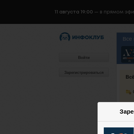
11 августа 19:00
— в прямом эф
Все 
Войти
Зарегистрироваться
Всё
Заре