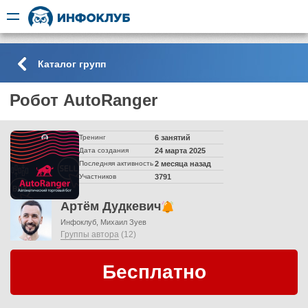
Каталог групп
Робот AutoRanger
Тренинг
6 занятий
Дата создания
24 марта 2025
Последняя активность
2 месяца назад
Участников
3791
Артём Дудкевич
Инфоклуб
Михаил Зуев
Группы автора
(12)
Бесплатно