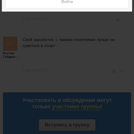
Войти
какой из лиг такая ставка с наибольшей
вероятностью зайдет, а где стоит воздержаться.
7 декабря 2015
6
Свой заработок, с такими понятиями лучше не
суваться в спорт
Рустам
Габдрахманов
7 декабря 2015
194
Участвовать в обсуждении могут
только
участники группы
!
Вступить в группу