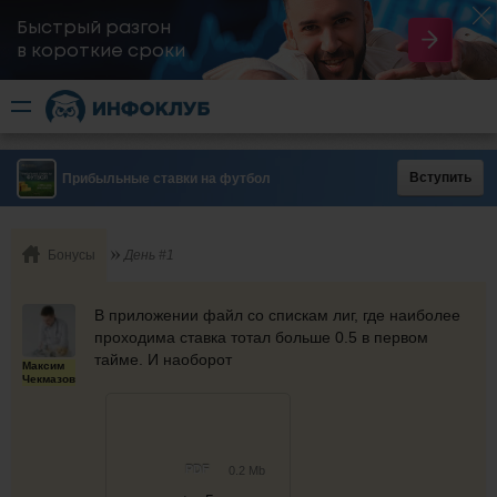
Быстрый разгон
​в короткие сроки
Вступить
Прибыльные ставки на футбол
Бонусы
День #1
В приложении файл со спискам лиг, где наиболее
проходима ставка тотал больше 0.5 в первом
тайме. И наоборот
Максим
Чекмазов
PDF
0.2 Mb