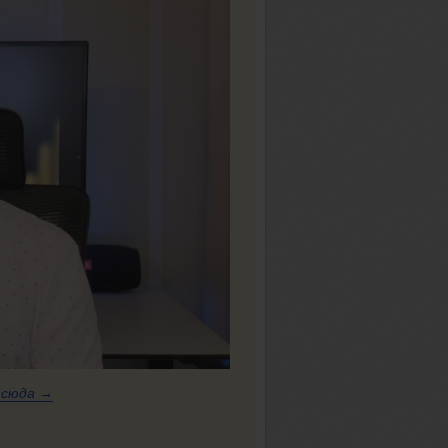
е
сюда →