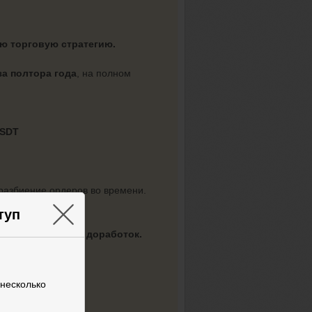
ую торговую стратегию.
за полтора года
, на полном
SDT
 разбиение ордеров во времени.
точек входа.
×
туп
, без каких-либо доработок.
ратегии.
 несколько