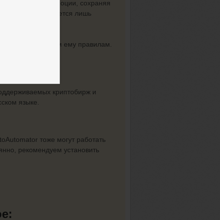
е поддаваясь на эмоции, сохраняя
орить, что это удается лишь
строго по заданным ему правилам.
алом
поддерживаемых криптобирж и
сском языке.
toAutomator тоже могут работать
янно, рекомендуем установить
е: