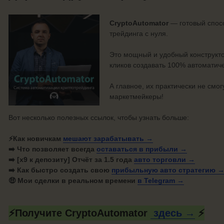
CryptoAutomator
— готовый спосо
трейдинга с нуля.
Это мощный и удобный конструкто
кликов создавать 100% автоматич
А главное, их практически не смог
маркетмейкеры!
Вот несколько полезных ссылок, чтобы узнать больше:
⚡Как новичкам
мешают
зарабатывать →
➡️ Что позволяет всегда
оставаться в
прибыли →
➡️ [х9 к депозиту] Отчёт за 1.5 года
авто
торговли →
➡️ Как быстро создать свою
прибыльную авто
стратегию 
🤑 Мои сделки в реальном времени
в
Telegram →
⚡Получите CryptoAutomator
здесь →
⚡