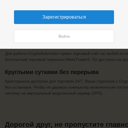
Мало иметь свою стратегию, её ещё нужно строго исполнять. Н
концентрацию и твердую руку — в любой ситуации. Нужно ли гов
единицам?
Зарегистрироваться
CryptoAutomator идеальный трейдер: действует молниеносно и 
100% автоматически, от поиска точки входа до закрытия сделки.
Войти
Работает с бесплатным торговым термин
Для работы CryptoAutomator нужен торговый счёт на любой из 
бесплатный торговый терминал MetaTrader5. Он доступен на ру
Круглыми сутками без перерыва
Крипторынок доступен для торговли 24/7. Ваши стратегии с Cryp
без остановок. Чтобы не держать компьютер включеннгым посто
систему на виртуальный выделенный сервер (VPS).
Дорогой друг, не пропустите главно