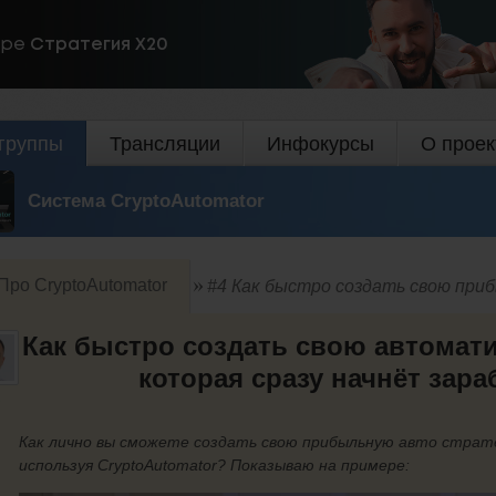
ире
Стратегия Х20
группы
Трансляции
Инфокурсы
О проек
Система CryptoAutomator
Про CryptoAutomator
#4 Как быстро создать свою пр
Как быстро создать свою автомати
которая сразу начнёт зар
Как лично вы сможете создать свою прибыльную авто страте
используя CryptoAutomator? Показываю на примере: