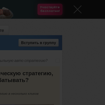
Участвуйте
бесплатно!
те
Вступить
в группу
ибыльную авто стратегию?
ческую стратегию,
абатывать?
гию в несколько кликов