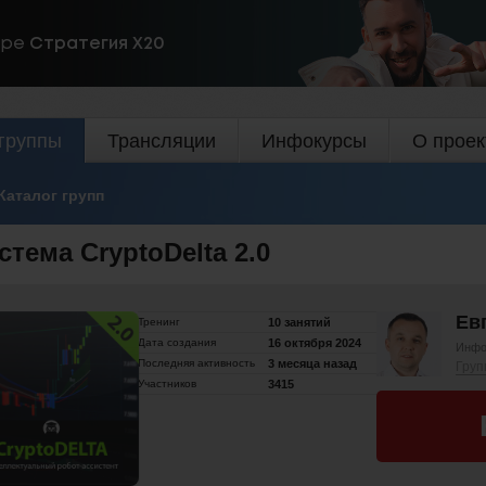
ире
Стратегия Х20
группы
Трансляции
Инфокурсы
О проек
Каталог групп
стема CryptoDelta 2.0
Ев
Тренинг
10 занятий
Дата создания
16 октября 2024
Инфо
Последняя активность
3 месяца назад
Груп
Участников
3415