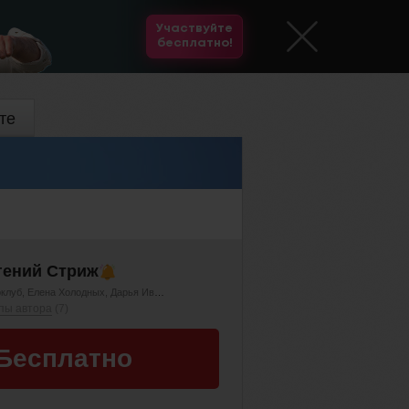
Участвуйте
бесплатно!
те
гений Стриж
клуб
Елена Холодных
Дарья Иванова
Елена Мельникова
пы автора
(7)
Бесплатно