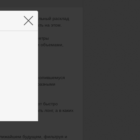
×
новенно увидеть реальный расклад
пары — и заработать на этом.
 отслеживает параметры
нными и проданными объемами,
чески.
е соответствует накопившемуся
как минимум тремя разными
м терминале и может быстро
ях стоит открывать лонг, а в каких
ближайшем будущем, фильтруя и