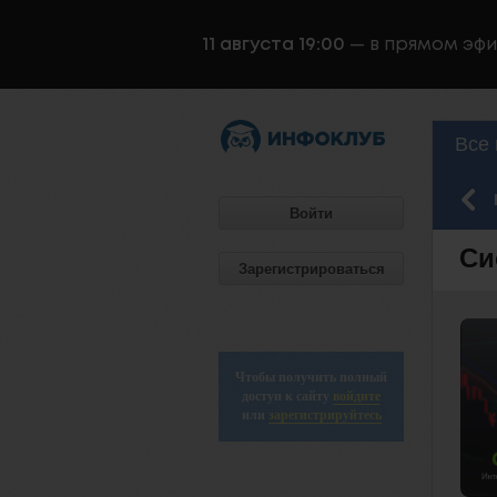
11 августа 19:00
— в прямом эф
Все 
Войти
Си
Зарегистрироваться
Чтобы получить полный
доступ к сайту
войдите
или
зарегистрируйтесь