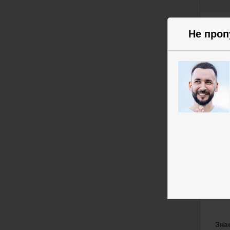
Cryp
Не проп
сил
Он 
лик
акти
Все 
Цел
пот
алг
Поль
прин
— ш
Зна