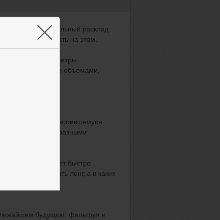
×
новенно увидеть реальный расклад
пары — и заработать на этом.
 отслеживает параметры
нными и проданными объемами,
чески.
е соответствует накопившемуся
как минимум тремя разными
м терминале и может быстро
ях стоит открывать лонг, а в каких
ближайшем будущем, фильтруя и