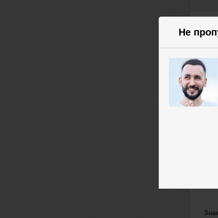
Cryp
Не проп
сил
Он 
лик
акти
Все 
Цел
пот
алг
Поль
прин
— ш
Зна