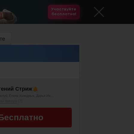
Участвуйте
бесплатно!
те
гений Стриж
клуб
Елена Холодных
Дарья Иванова
Елена Мельникова
пы автора
(7)
Бесплатно