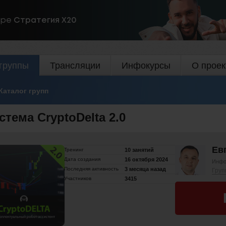
ире
Стратегия Х20
группы
Трансляции
Инфокурсы
О проек
Каталог групп
стема CryptoDelta 2.0
Ев
Тренинг
10 занятий
Дата создания
16 октября 2024
Инфо
Последняя активность
3 месяца назад
Груп
Участников
3415