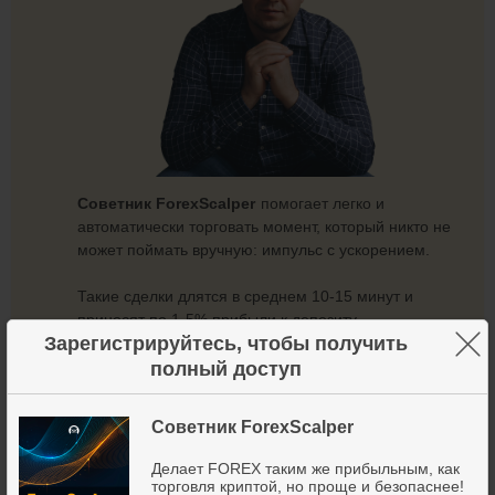
Советник ForexScalper
помогает легко и
автоматически торговать момент, который никто не
может поймать вручную: импульс с ускорением.
Такие сделки длятся в среднем 10-15 минут и
приносят по 1-5% прибыли к депозиту.
×
Зарегистрируйтесь, чтобы получить
Мой личный пример:
8 «иксов» за
4,5 месяца
.
полный доступ
Всё это — намного проще крипты
. У легальных
Советник ForexScalper
форекс-дилеров, которые сами рассчитывают и
уплачивают налоги на прибыль. И без проблем с
Делает FOREX таким же прибыльным, как
вводом/выводом средств...
торговля криптой, но проще и безопаснее!