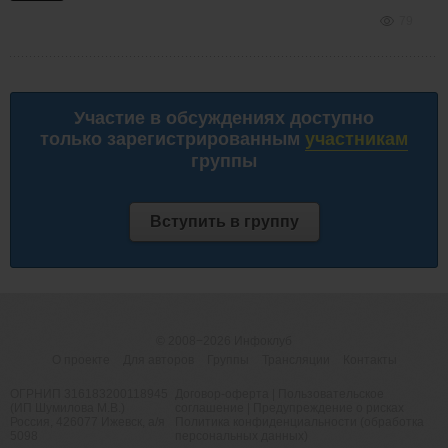
79
Участие в обсуждениях доступно
только зарегистрированным
участникам
группы
Вступить в группу
© 2008−2026
Инфоклуб
О проекте
Для авторов
Группы
Трансляции
Контакты
ОГРНИП 316183200118945
Договор-оферта
|
Пользовательское
(ИП Шумилова М.В.)
соглашение
|
Предупреждение о рисках
Россия, 426077 Ижевск, а/я
Политика конфиденциальности (обработка
5098
персональных данных)