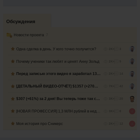
Обсуждения
Новости проекта
7
Одна сделка в день. У кого точно получится?
2K+
3
Почему ученики так любят и ценят Анну Зольд
2K+
9
Перед записью этого видео я заработал 13000 рублей за 4 часа
2K+
14
[ДЕТАЛЬНЫЙ ВИДЕО-ОТЧЁТ] $1357 (+270%) всего за 2 недели!
7K+
42
$307 (+61%) за 2 дня! Вы теперь тоже так сможете. Смотрите ВИДЕО!
3K+
20
[НОВАЯ ПРОФЕССИЯ] 1,3 МЛН рублей в неделю!
3K+
8
Моя история про Сникерс
2K+
12