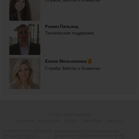
Роман Папьянц
Техническая поддержка
Елена Мельникова
Служба Заботы о Клиентах
© 2008−2026
Инфоклуб
О проекте
Для авторов
Группы
Трансляции
Контакты
ОГРНИП 316183200118945
Договор-оферта
|
Пользовательское
(ИП Шумилова М.В.)
соглашение
|
Предупреждение о рисках