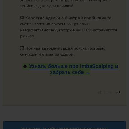
трейдинг даже для новичка!
💥
Короткие сделки с быстрой прибылью
за
счёт выявления локальных ценовых
неэффективностей, которые на 100% устраняются
рынком.
💥
Полная автоматизация
поиска торговых
ситуаций и открытия сделки.
🔥
Узнать больше про ImbaScalping и
забрать
себе →
1989
+2
Участие в обсуждениях доступно