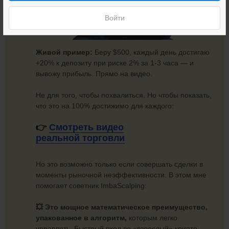
Войти
Живой пример:
Беру $500, каждый день достигаю
+20% к депозиту при риске 2% за 1-3 часа — и
вывожу прибыль. Прямо на видео.
Не для того, чтобы похвалиться. Но чтобы показать,
что это на 100% достижимо для каждого:
👉
Смотреть видео
реальной торговли
Но это возможно только если совершать сделки в
моменты рыночной неэффективности. В этом мне
помогает советник ImbaScalping:
💥 Это мощное математическое преимущество,
упакованное в алгоритм,
которым легко
управлять. Быстрый вход во «взрослый» крипто