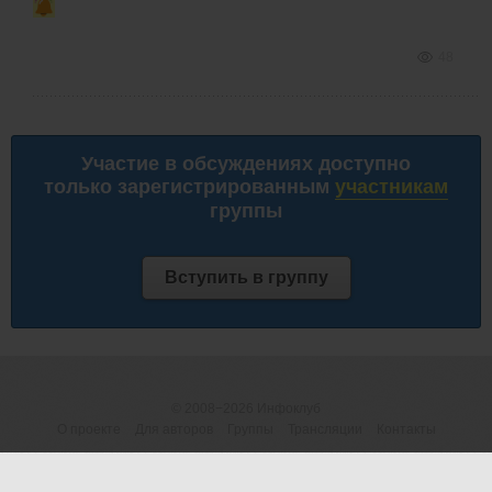
48
Участие в обсуждениях доступно
только зарегистрированным
участникам
группы
Вступить в группу
© 2008−2026
Инфоклуб
О проекте
Для авторов
Группы
Трансляции
Контакты
ОГРНИП 316183200118945
Договор-оферта
|
Пользовательское
(ИП Шумилова М.В.)
соглашение
|
Предупреждение о рисках