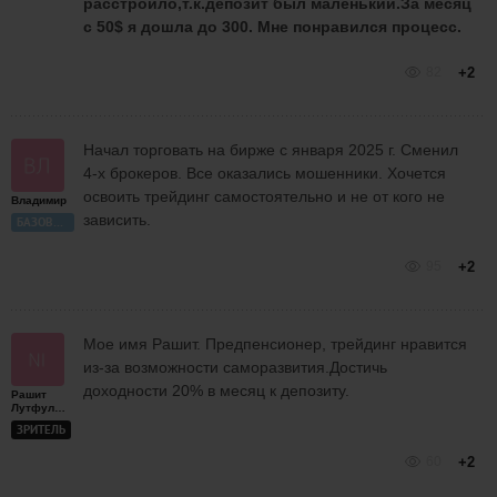
расстроило,т.к.депозит был маленький.За месяц
с 50$ я дошла до 300. Мне понравился процесс.
82
+2
Начал торговать на бирже с января 2025 г. Сменил
4-х брокеров. Все оказались мошенники. Хочется
освоить трейдинг самостоятельно и не от кого не
Владимир
зависить.
БАЗОВЫЙ
95
+2
Моe имя Рашит. Предпенсионер, трейдинг нравится
из-за возможности саморазвития.Достичь
доходности 20% в месяц к депозиту.
Рашит
Лутфуллин
ЗРИТЕЛЬ
60
+2