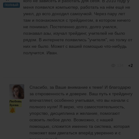
кого не зависеть и работать для себя. В 2010 году у
ПОЛНЫЙ
меня появился компьютер, работать на нём ещё не
умел, до всго доходил самоучкой. Через пару лет
там и познакомился с трейдингом, в котором ничего
не понимал. Постепенно долго, долго учился,
познавал азы, изучал трейдинг, учителей не было
рядом. В интернете появились "учителя", но толку от
них не было. Может с вашей помощью что-нибудь
получится. Иван.
134
+2
Спасибо, за Ваше внимание к теме! И благодарю
за откровенность и доверие. Ваш путь к трейдингу
впечатляет, особенно учитывая, что вы начали с
Любовь
Зуева
полного нуля! Я верю, что самостоятельность,
упорство, дисциплина и желание, помогают
освоить любое дело. Возможно, с нашей
помощью, сложится именно та система, которая
поможет вам двигаться вперёд уверенно и с