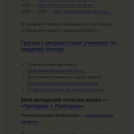
2019 —
https://www.infoclub.info/grou...
2019 — 2020 —
https://www.infoclub.info/grou...
Я провела 5 потоков обучения по стратегиям,
которые мне удалось масштабировать.
Группа с результатами учеников по
каждому потоку
Отчеты по мастер-классу:
https://www.infoclub.info/grou...
Достижения учеников в одном файле:
https://cme100.info-dvd.ru/results.pdf
Отчет со сделками на
валютном рынке
Мой авторский телегам-канал —
«
Трейдинг
с Любовью
»
Телеграм-канал Инфоклуба —
подписаться
на канал
Непрерывно продолжаю обучаться трейдингу у