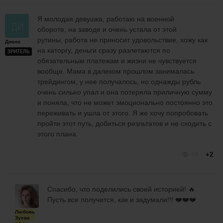
Я молодая девушка, работаю на военной
обороте, на заводе и очень устала от этой
рутины, работа не приносит удовольствие, хожу как
Диана
на каторгу, деньги сразу разлетаются по
ЗРИТЕЛЬ
обязательным платежам и жизни не чувствуется
вообще. Мама в далеком прошлом занималась
трейдингом, у нее получалось, но однажды рубль
очень сильно упал и она потеряла приличную сумму
и поняла, что не может эмоционально постоянно это
переживать и ушла от этого. Я же хочу попробовать
пройти этот путь, добиться резльтатов и не сходить с
этого плана.
49
+2
Спасибо, что поделились своей историей! 🔥
Пусть все получится, как и задумали!!! ❤️❤️❤️
Любовь
Зуева