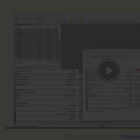
Видео
не проигрывается?
Кликнит