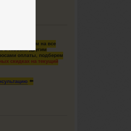
ну
🤗 — ответим на все
ам и любым другим
просами оплаты, подберем
ых скидках на текущий
онсультацию
⬅️