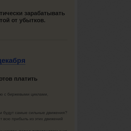
атически зарабатывать
той от убытков.
декабря
готов платить
лю с биржевыми циклами,
щем будут самые сильные движения?
ет всю прибыль из этих движений
ых циклах, перед дивидендами и на