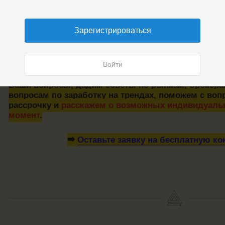
Зарегистрироваться
Войти
🤗
БЕСПЛАТНАЯ телефонная консультация по Тита
Ваши вопросы, дадим советы по рынкам, брокер
вопросам по заработку на трендах, поможем с во
рассрочку и
расскажем о возможных индивидуальн
момент
.
➡️
Оставьте заявку на бесплатную к