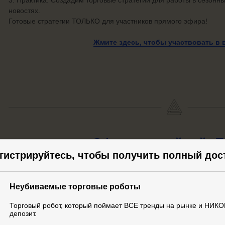
новостях.
Готовые стратегии ТОЛЬКО для участников прямого эфира!
Жмите здесь, чтобы участвовать
в 
Официальный
сайт Т
гистрируйтесь, чтобы получить полный дос
Подробно о конструкторе неубиваемых торговых роботов с мо
копию Титана прямо сегодня!
Неубиваемые торговые роботы
Жмите здесь, чтобы перейти на официал
Торговый робот, который поймает ВСЕ тренды на рынке и НИКО
депозит.