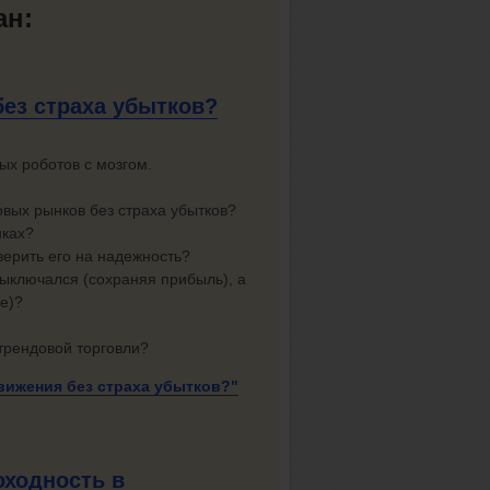
ан:
без
страха убытков?
ых роботов с мозгом.
овых рынков без страха убытков?
нках?
верить его на надежность?
выключался (сохраняя прибыль), а
е)?
трендовой торговли?
движения без
страха убытков?"
оходность в