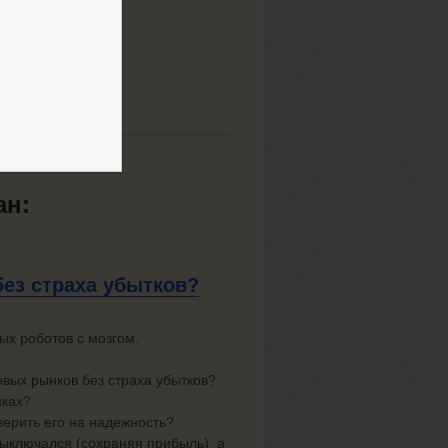
онсультацию
⬅️
ан:
без
страха убытков?
ых роботов с мозгом.
овых рынков без страха убытков?
нках?
верить его на надежность?
выключался (сохраняя прибыль), а