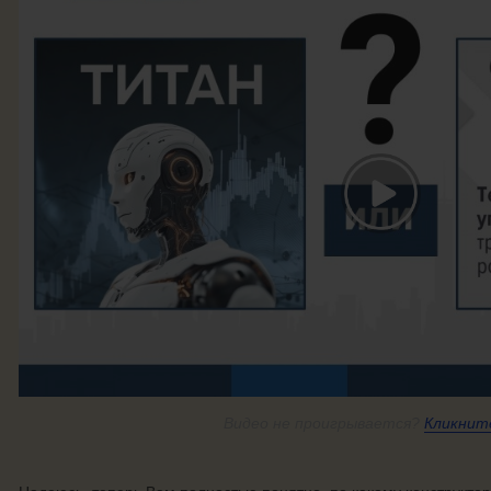
Видео
не проигрывается?
Кликнит