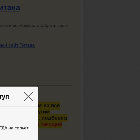
итана
згом и возможность забрать свою
ьный
сайт Титана
×
туп
ну
🤗 — ответим на все
ам и любым другим
просами оплаты, подберем
ых скидках на текущий
ГДА не сольет