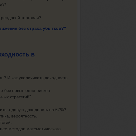
е)?
трендовой торговли?
движения без
страха убытков?"
оходность в
ан? И как увеличивать доходность
е без повышения рисков.
ьных стратегий".
чить годовую доходность на 67%?
тика, вероятность.
тегий.
 нее методов математического