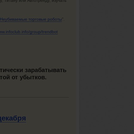
, Титану или Автотренду, изучать
Неубиваемые
торговые роботы
".
ww.infoclub.info/group/trendbot
атически зарабатывать
той от убытков.
декабря