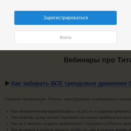
➡️
Оставьте заявку на бесплатную к
Зарегистрироваться
Войти
Вебинары про Тит
▶️
Как забирать ВСЕ трендовые движения 
Главная презентация Титана - конструктора неубиваемых торгов
Как автоматически зарабатывать на росте и падении финанс
Как новичку сразу начать торговлю на самых прибыльных ры
Как за 2 минуты создать прибыльного торгового робота и про
Как встроить в робота защиту, чтобы он сам в нужное время 