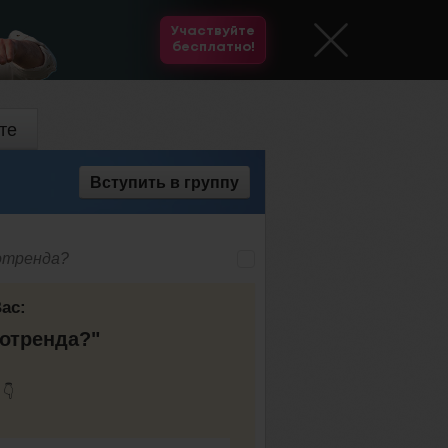
Участвуйте
бесплатно!
те
Вступить
в группу
отренда?
ас:
тотренда?"
👇