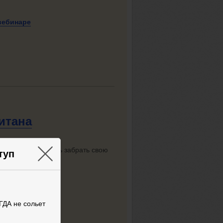
вебинаре
итана
×
згом и возможность забрать свою
туп
ьный
сайт Титана
ГДА не сольет