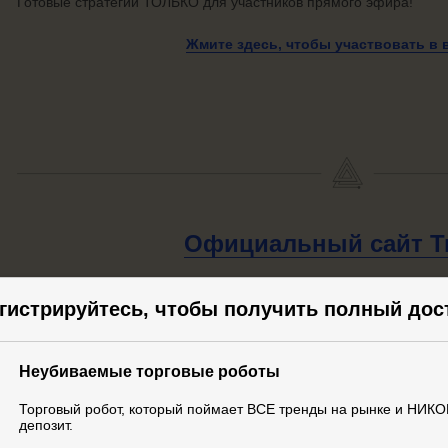
Готовые стратегии ТОЛЬКО для участников прямого эфира!
Жмите здесь, чтобы участвовать
в 
Официальный
сайт Т
Подробно о конструкторе неубиваемых торговых роботов с мо
гистрируйтесь, чтобы получить полный дос
копию Титана прямо сегодня!
Жмите здесь, чтобы перейти на официал
Неубиваемые торговые роботы
Торговый робот, который поймает ВСЕ тренды на рынке и НИКО
депозит.