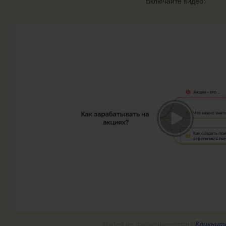
Включайте видео:
Видео
не проигрывается?
Кликнит