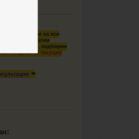
ну
🤗 — ответим на все
ам и любым другим
просами оплаты, подберем
ых скидках на текущий
онсультацию
⬅️
ан: