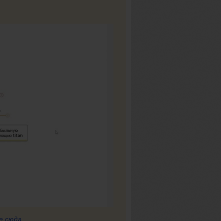
е сюда