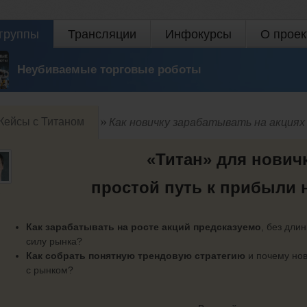
группы
Трансляции
Инфокурсы
О проек
Неубиваемые торговые роботы
Кейсы с Титаном
Как новичку зарабатывать на акциях
«Титан» для нович
простой путь к прибыли н
Как зарабатывать на росте акций предсказуемо
, без дли
силу рынка?
Как собрать понятную трендовую стратегию
и почему но
с рынком?