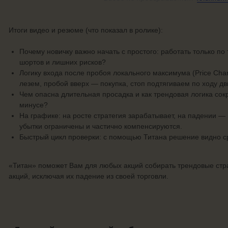
Итоги видео и резюме (что показал в ролике):
Почему новичку важно начать с простого: работать только по 
шортов и лишних рисков?
Логику входа после пробоя локального максимума (Price Chan
лезем, пробой вверх — покупка, стоп подтягиваем по ходу д
Чем опасна длительная просадка и как трендовая логика со
минусе?
На графике: на росте стратегия зарабатывает, на падении — 
убытки ограничены и частично компенсируются.
Быстрый цикл проверки: с помощью Титана решение видно ср
«Титан» поможет Вам для любых акций собирать трендовые стра
акций, исключая их падение из своей торговли.