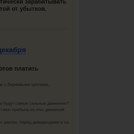
атически зарабатывать
той от убытков.
декабря
готов платить
лю с биржевыми циклами,
щем будут самые сильные движения?
ет всю прибыль из этих движений
ых циклах, перед дивидендами и на