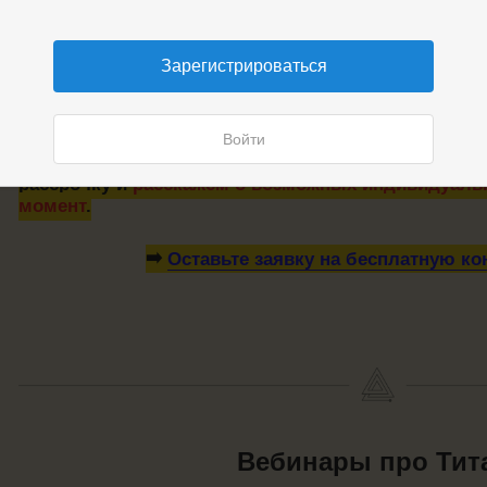
Зарегистрироваться
🤗
БЕСПЛАТНАЯ телефонная консультация по Тита
Войти
Ваши вопросы, дадим советы по рынкам, брокер
вопросам по заработку на трендах, поможем с во
рассрочку и
расскажем о возможных индивидуальн
момент
.
➡️
Оставьте заявку на бесплатную к
Вебинары про Тит