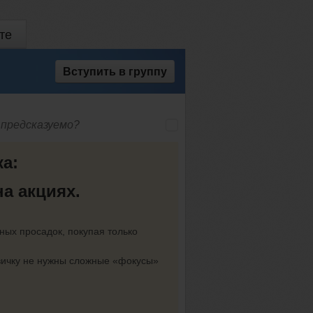
те
Вступить
в группу
 предсказуемо?
ка:
а акциях.
нных просадок, покупая только
вичку не нужны сложные «фокусы»