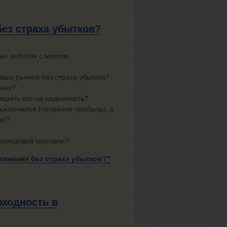
без
страха убытков?
ых роботов с мозгом.
овых рынков без страха убытков?
нках?
верить его на надежность?
выключался (сохраняя прибыль), а
е)?
трендовой торговли?
движения без
страха убытков?"
оходность в