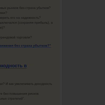
овых рынков без страха убытков?
нках?
верить его на надежность?
выключался (сохраняя прибыль), а
е)?
трендовой торговли?
движения без
страха убытков?"
оходность в
ан? И как увеличивать доходность
е без повышения рисков.
ьных стратегий".