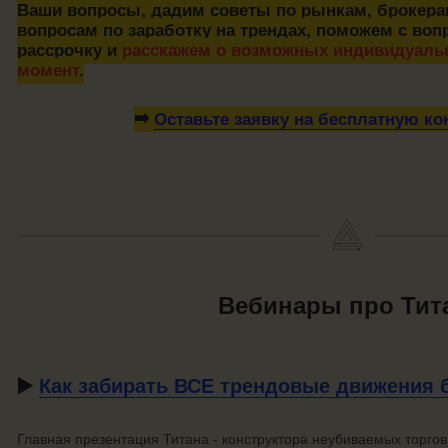
Ваши вопросы, дадим советы по рынкам, брокер
вопросам по заработку на трендах, поможем с во
рассрочку и
расскажем о возможных индивидуальн
момент
.
➡️
Оставьте заявку на бесплатную к
Вебинары про Тит
▶️
Как забирать ВСЕ трендовые движения 
Главная презентация Титана - конструктора неубиваемых торгов