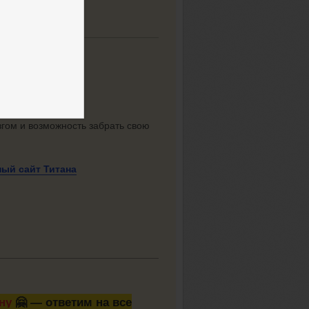
итана
згом и возможность забрать свою
ьный
сайт Титана
ну
🤗 — ответим на все