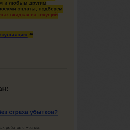
ам и любым другим
просами оплаты, подберем
ых скидках на текущий
онсультацию
⬅️
ан:
без
страха убытков?
ых роботов с мозгом.