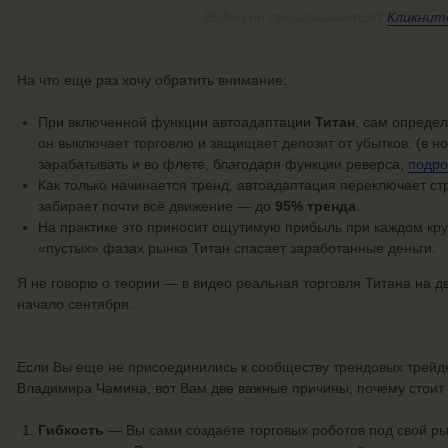
Видео
не проигрывается?
Кликнит
На что еще раз хочу обратить внимание:
При включенной функции автоадаптации
Титан
, сам опреде
он выключает торговлю и защищает депозит от убытков. (в 
зарабатывать и во флете, благодаря функции реверса,
подро
Как только начинается тренд, автоадаптация переключает ст
забирает почти всё движение — до
95% тренда
.
На практике это приносит ощутимую прибыль при каждом кру
«пустых» фазах рынка Титан спасает заработанные деньги.
Я не говорю о теории — в видео реальная торговля Титана на дв
начало сентября.
Если Вы еще не присоединились к сообществу трендовых трейде
Владимира Чамина, вот Вам две важные причины, почему стоит 
Гибкость
— Вы сами создаёте торговых роботов под свой рын