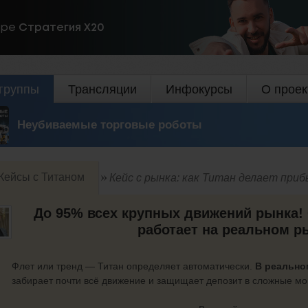
ире
Стратегия Х20
группы
Трансляции
Инфокурсы
О проек
Неубиваемые торговые роботы
Кейсы с Титаном
Кейс с рынка: как Титан делает при
До 95% всех крупных движений рынка! 
работает на реальном р
Флет или тренд — Титан определяет автоматически.
В реально
забирает почти всё движение и защищает депозит в сложные м