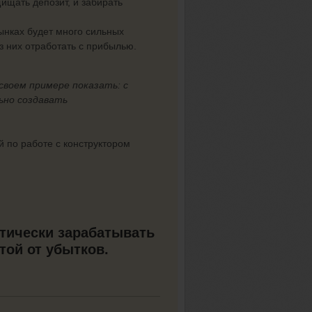
ищать депозит, и забирать
нках будет много сильных
из них отработать с прибылью.
своем примере показать: с
ьно создавать
 по работе с конструктором
атически зарабатывать
той от убытков.