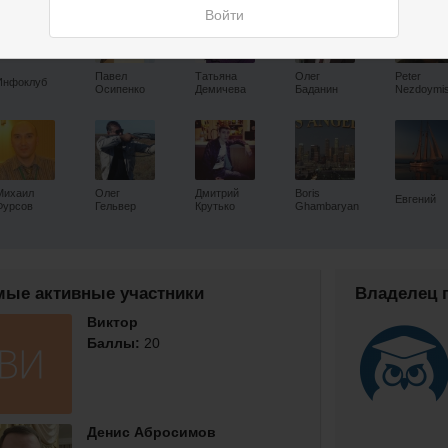
Войти
Павел
Татьяна
Олег
Peter
Инфоклуб
Осипенко
Демичева
Баданин
Михаил
Олег
Дмитрий
Boris
Евгений
Фурсов
Гельвер
Крутько
Ghambaryan
мые активные участники
Владелец 
Виктор
Баллы:
20
Денис Абросимов