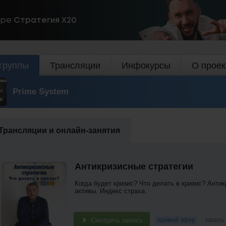
ире
Стратегия Х20
группы
Трансляции
Инфокурсы
О проек
Prime System
Трансляции и онлайн-занятия
Антикризисные стратегии
Когда будет кризис? Что делать в кризис? Анти
активы. Индекс страха.
Смотреть запись
прямой эфир
запись