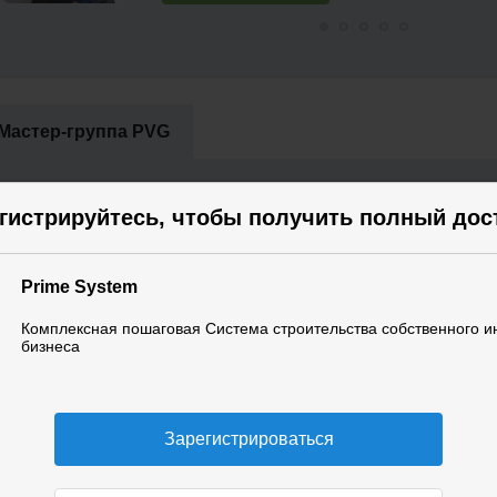
Мастер-группа PVG
МГ Prime System 27.09.2019
гистрируйтесь, чтобы получить полный дос
Занятие мастер-группы участников Prime System 
Prime System
Комплексная пошаговая Система строительства собственного и
Смотреть запись
прямой эфир
запись
бизнеса
Зарегистрироваться
астники
8853