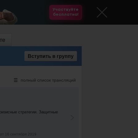
Участвуйте
бесплатно!
те
Вступить
в группу
полный список трансляций
Поиск и а
кризисные стратегии. Защитные
Открытое занят
финансовой гра
 от 16 сентября 2019
Смотреть 