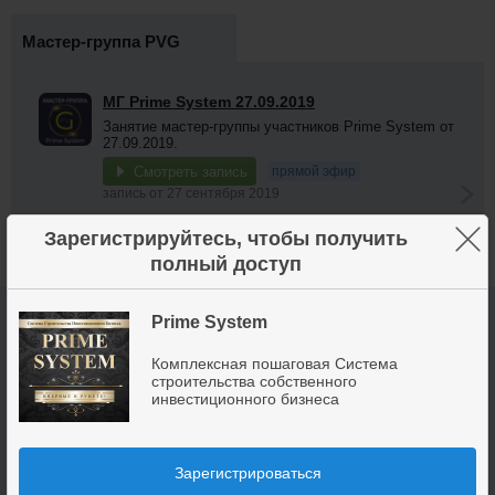
Мастер-группа PVG
МГ Prime System 27.09.2019
Занятие мастер-группы участников Prime System от
27.09.2019.
Смотреть запись
прямой эфир
запись от 27 сентября 2019
×
Зарегистрируйтесь, чтобы получить
полный доступ
Участники
8853
Prime System
Комплексная пошаговая Система
строительства собственного
инвестиционного бизнеса
Владимир
Galina
Алексей
Инфоклуб
Анна
Токаревский
Shadrina
Матвиенко
Зарегистрироваться