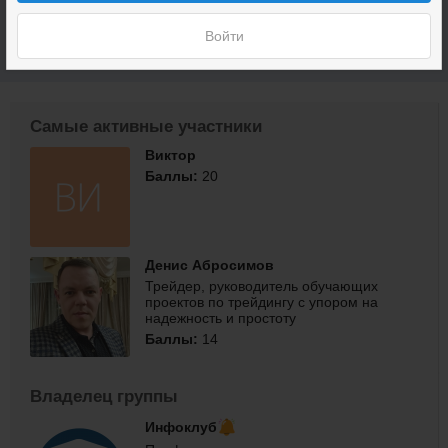
Evgenij
Александр
Валентина
Учкун
Игорь
Войти
Hivuks
Даренских
Полесски
Мухитдинов
Софронов
Самые активные участники
Виктор
Баллы:
20
Денис Абросимов
Трейдер, руководитель обучающих
проектов по трейдингу с упором на
надежность и простоту
Баллы:
14
Владелец группы
Инфоклуб