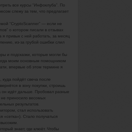
отреть все курсы
“
Инфоклуба
”
.
П
о
ресом слежу за тем, что предлагает
темой
“
CryptoScanner
”
— если не
пов
”
о котором писали в отзывах
 я привык с ней работать, за месяц
алению, из-за грубой ошибки слил
оры и подсказки, которые могли бы
тогда моим основным помощником
тати, впервые об этом термине я
ь, куда пойдёт свеча после
вернётся в зону покупки, строишь
 а он идёт дальше. Пробовал разные
о не приносило
весомых
тельны
х
результат
ов
.
нитором, стал использовать
ся «сетка»). Стало получаться
высоким
.
торый знает, где клюёт. Чтобы