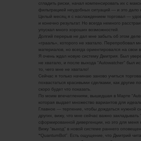
сгладить риски, начал компенсировать их
с
макс
фильтрацией неудобных ситуаций — и это дало 
Целый месяц я с наслаждением торговал — удов
и конечно
результат. Но всегда немного расстраи
упускал много хороших возможностей.
Долгий перерыв не дал мне забыть об этом деле
«грааль», которого не хватало. Перепробовал м
материалов, но всегда ориентировался на свои
Я очень ждал новую систему Дмитрия. Был уверен
не хватало, и после выхода
“
Autowatcher
”
был ис
то, чего мне не хватало!
Сейчас я только начинаю заново учиться торгова
похвастаться красивыми сделками, как другие по
скоро будет что показать.
По моим впечатлениям,
вышедшая в Марте
“
Aut
которая выдает множество вариантов для идеаль
Главное — терпение, чтобы дождаться нужной си
других
,
вижу, что
мне сейчас
важно закладывать
сформированной дивергенции, но это
для меня
Вижу
“
выход
”
в новой системе раннего оповещен
“
QuantumBot
”
. Есть ощущение, что Дмитрий чит