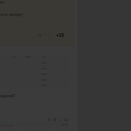
ях.
сть автору!
+15
5396
паданий".