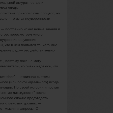
имальной аккуратностью и
свои плоды.
ольствие приносил сам процесс,
ну
вало, что из-за неуверенности
 — постоянно искал новые знания и
ногое, пересмотрел много
 внутренние ощущения.
, что в ней появится то, чего мне
кренне рад — это действительно
ть, поэтому пока не могу
льзователи, но очень надеюсь, что
owatcher
”
— отличная система,
ного (или почти идеального) входа.
туации. По своей истории и постам
“
снятие ликвидности
”
после
 немного
сложно предугадать.
ия о ценовых уровнях —
ает мысли и запросы! С