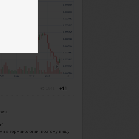
+11
1841
рия.
r
”.
ями в терминологии, поэтому пишу