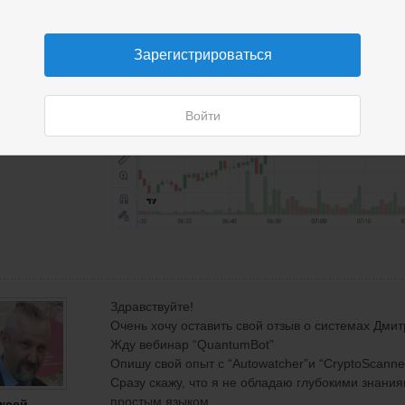
Зарегистрироваться
Войти
Здравствуйте!
Очень хочу оставить свой отзыв о систем
ах
Дмит
Жду вебинар
“
QuantumBot
”
Опишу свой опыт с
“
Autowatcher
”
и
“
CryptoScanne
Сразу скажу, что я не обладаю глубокими знани
простым языком.
ксей