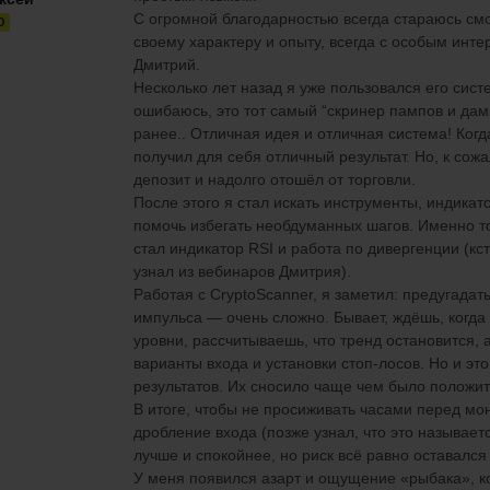
С огромной благодарностью всегда стараюсь см
O
своему характеру и опыту,
всегда с особым инте
Дмитрий.
Несколько лет назад я уже пользовался его сис
ошибаюсь, это тот самый
“
скринер
пампов
и дам
ранее.
.
Отличная идея и отличная система! Когда
получил для себя отличный результат. Но, к сож
депозит и надолго отошёл от торговли.
После этого я стал искать инструменты, индикат
помочь избегать необдуманных шагов. Именно 
стал индикатор RSI и работа по дивергенции (кс
узнал
из вебинаров
Дмитрия).
Работая с
CryptoScanner
, я заметил: предугадат
импульса — очень сложно. Бывает, ждёшь, когда 
уровни, рассчитываешь, что тренд остановится,
варианты входа и установки стоп-
лосов
. Но и эт
результатов. Их сносило чаще чем
было
полож
и
В итоге, чтобы не просиживать часами перед мо
дробление входа (позже узнал, что это называет
лучше и спокойнее, но риск всё равно оставался
У меня п
оявился азарт и ощущение «рыбака», ко