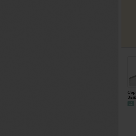
Сер
Зык
12