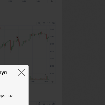
×
туп
веренных