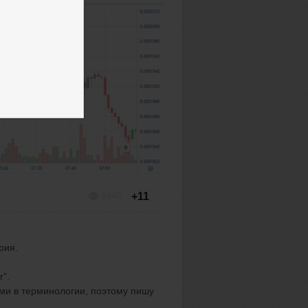
+11
1840
рия.
r
”.
ями в терминологии, поэтому пишу