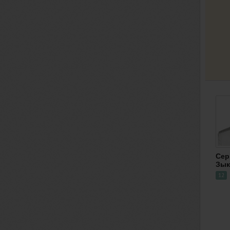
Сер
Зык
12