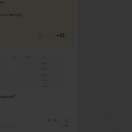
ях.
сть автору!
+15
5393
паданий".