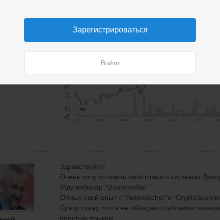
Зарегистрироваться
Войти
Здравствуйте!
Очень хочу оставить свой отзыв о систем
ах
Дмит
Жду вебинар
“
QuantumBot
”
Опишу свой опыт с
“
Autowatcher
”
и
“
CryptoScanne
Сразу скажу, что я не обладаю глубокими знани
простым языком.
ксей