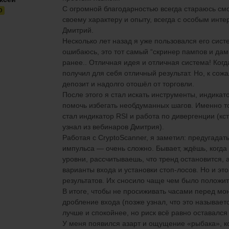
С огромной благодарностью всегда стараюсь см
O
своему характеру и опыту,
всегда с особым инте
Дмитрий.
Несколько лет назад я уже пользовался его сис
ошибаюсь, это тот самый
“
скринер
пампов
и дам
ранее.
.
Отличная идея и отличная система! Когда
получил для себя отличный результат. Но, к сож
депозит и надолго отошёл от торговли.
После этого я стал искать инструменты, индикат
помочь избегать необдуманных шагов. Именно 
стал индикатор RSI и работа по дивергенции (кс
узнал
из вебинаров
Дмитрия).
Работая с
CryptoScanner
, я заметил: предугадат
импульса — очень сложно. Бывает, ждёшь, когда 
уровни, рассчитываешь, что тренд остановится,
варианты входа и установки стоп-
лосов
. Но и эт
результатов. Их сносило чаще чем
было
полож
и
В итоге, чтобы не просиживать часами перед мо
дробление входа (позже узнал, что это называет
лучше и спокойнее, но риск всё равно оставался
У меня п
оявился азарт и ощущение «рыбака», ко