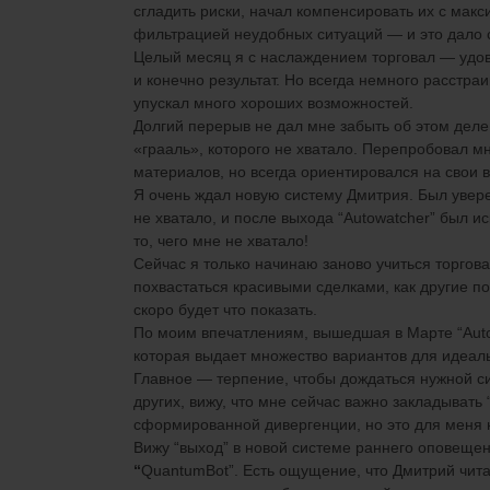
сгладить риски, начал компенсировать их
с
макс
фильтрацией неудобных ситуаций — и это дало 
Целый месяц я с наслаждением торговал — удов
и конечно
результат. Но всегда немного расстраи
упускал много хороших возможностей.
Долгий перерыв не дал мне забыть об этом деле
«грааль», которого не хватало. Перепробовал м
материалов, но всегда ориентировался на свои
Я очень ждал новую систему Дмитрия. Был уверен
не хватало, и после выхода
“
Autowatcher
”
был ис
то, чего мне не хватало!
Сейчас я только начинаю заново учиться торгова
похвастаться красивыми сделками, как другие по
скоро будет что показать.
По моим впечатлениям,
вышедшая в Марте
“
Aut
которая выдает множество вариантов для идеаль
Главное — терпение, чтобы дождаться нужной си
других
,
вижу, что
мне сейчас
важно закладывать
сформированной дивергенции, но это
для меня
Вижу
“
выход
”
в новой системе раннего оповещен
“
QuantumBot
”
. Есть ощущение, что Дмитрий чит