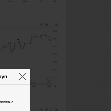
×
туп
веренных