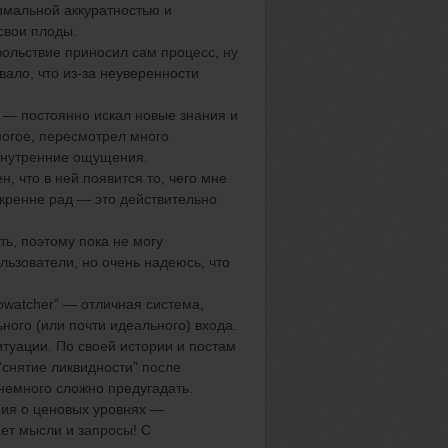
имальной аккуратностью и
свои плоды.
ольствие приносил сам процесс,
ну
вало, что из-за неуверенности
 — постоянно искал новые знания и
ногое, пересмотрел много
 внутренние ощущения.
, что в ней появится то, чего мне
кренне рад — это действительно
ть, поэтому пока не могу
льзователи, но очень надеюсь, что
owatcher
”
— отличная система,
ного (или почти идеального) входа.
туации. По своей истории и постам
“
снятие ликвидности
”
после
 немного
сложно предугадать.
ия о ценовых уровнях —
ает мысли и запросы! С