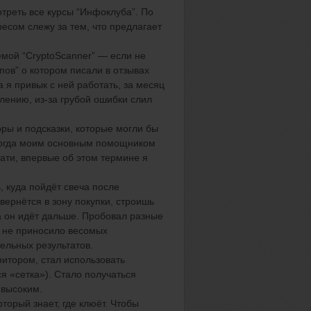
отреть все курсы
“
Инфоклуба
”
.
П
о
ресом слежу за тем, что предлагает
темой
“
CryptoScanner
”
— если не
пов
”
о котором писали в отзывах
 я привык с ней работать, за месяц
алению, из-за грубой ошибки слил
оры и подсказки, которые могли бы
тогда моим основным помощником
тати, впервые об этом термине я
ь, куда пойдёт свеча после
вернётся в зону покупки, строишь
 а он идёт дальше. Пробовал разные
о не приносило
весомых
тельны
х
результат
ов
.
нитором, стал использовать
ся «сетка»). Стало получаться
высоким
.
торый знает, где клюёт. Чтобы