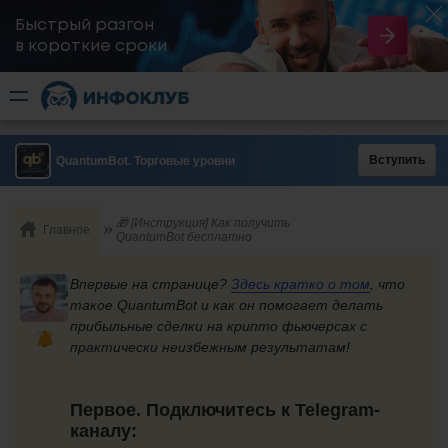
Быстрый разгон
​в короткие сроки
Вступить
QuantumBot. Торговые уровни
🎁 [Инструкция] Как получить
Главное
QuantumBot бесплатно
Впервые на странице?
Здесь кратко
о том
, что
такое QuantumBot и как он помогает делать
прибыльные сделки на крипто фьючерсах с
практически неизбежным результатам!
Первое. Подключитесь к Telegram-
каналу: