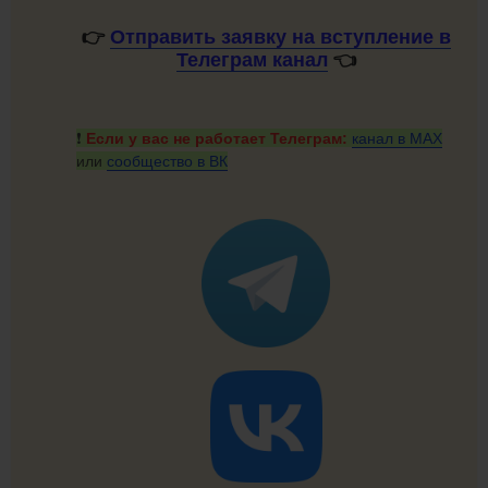
👉
Отправить заявку на вступление в
Телеграм канал
👈
❗️
Если у вас не работает Телеграм:
канал
в MAX
или
сообщество
в ВК