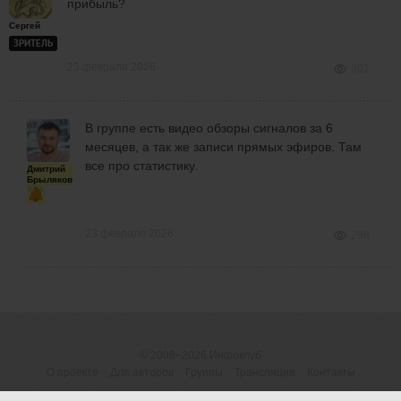
прибыль?
Сергей
ЗРИТЕЛЬ
23 февраля 2026
301
В группе есть видео обзоры сигналов за 6
месяцев, а так же записи прямых эфиров. Там
все про статистику.
Дмитрий
Брыляков
23 февраля 2026
298
© 2008−2026
Инфоклуб
О проекте
Для авторов
Группы
Трансляции
Контакты