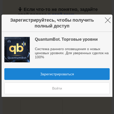
🤷 Если что-то не понятно, задайте
свой вопрос
в этой теме →
×
Зарегистрируйтесь, чтобы получить
полный доступ
🤓 А когда начнёте делать сделки,
поделитесь своими результатами
здесь →
QuantumBot. Торговые уровни
Система раннего оповещения о новых
💰 Хотите узнать больше об уровнях в
ценовых уровнях. Для уверенных сделок на
трейдинге и какие именно уровни
100%
действительно дают хорошую
прибыль?
Изучайте материалы
группы →
Зарегистрироваться
Войти
Удачной торговли!