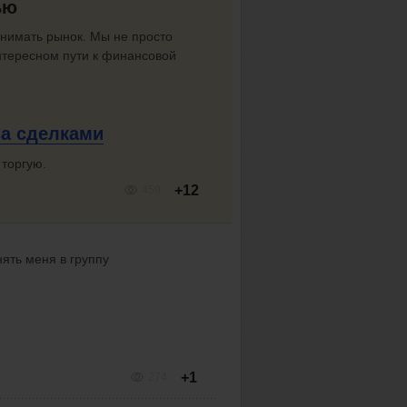
ью
нимать рынок. Мы не просто
нтересном пути к финансовой
за сделками
 торгую.
+12
459
нять меня в группу
+1
274