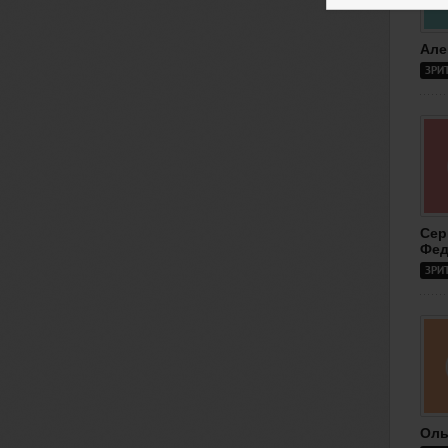
Але
ЗРИ
Сер
Фед
ЗРИ
Оль