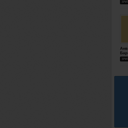
ЗРИ
Анв
Бар
ЗРИ