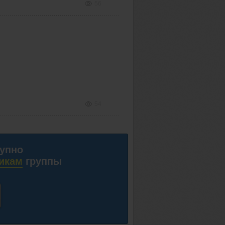
56
54
тупно
икам
группы