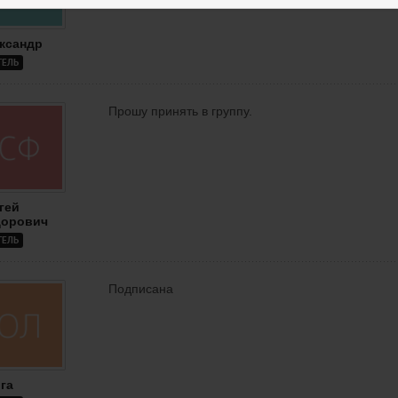
ксандр
ТЕЛЬ
Прошу принять в группу.
гей
орович
ТЕЛЬ
Подписана
га