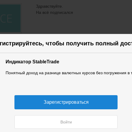
Здравствуйте.
На всё подписался
гей
гистрируйтесь, чтобы получить полный дос
НЫЙ
подписалась
Индикатор StableTrade
Понятный доход на разнице валютных курсов без погружения в 
ентина
ТЕЛЬ
Зарегистрироваться
готово
Войти