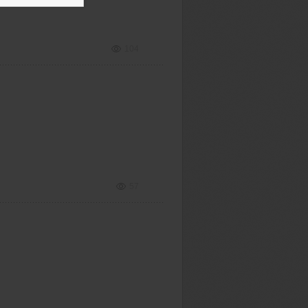
104
57