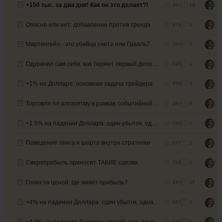
+150 тыс. за два дня! Как он это делает?!
3K+
19
Опасно или нет: добавление против тренда
676
1
Мартингейл - это убийца счета или Грааль?
1K+
5
Одурачил сам себя: как теряют первый депозит
625
1
+1% на Долларе: основная задача трейдера
858
3
Торговля по алгоритму в рамках событийной модели оценки стратегии
2K+
9
+1.5% на падении Доллара: один убыток, одна прибыль
720
1
Поведение лонга и шорта внутри стратегии
577
1
Сверхприбыль приносят ТАКИЕ сделки
758
1
Гонка за ценой: где живет прибыль?
2K+
10
+4% на падении Доллара: один убыток, одна прибыль
607
1
+4.6% на падении Доллара: три убытка, одна прибыль
544
1