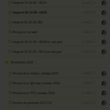
Неделя 15-19.06: +$314
545
1
Неделя 08-12.06: +$292
1K+
5
Неделя 01-05.06: $92
439
1
Результат за май
660
1
Неделя 18-22.05: +$438 за три дня
744
3
Неделя 11-15.05: +$313 за три дня
1K+
6
МосБиржа 2020
5
Результаты: Нефть, январь 2020
628
1
Результаты: Доллар, январь 2020
593
1
Результаты: РТС, январь 2020
740
1
Разгон на долларе 24-27.01
1K+
6