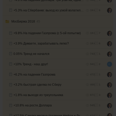
+5.3% на Сбербанке: выход из узкой волатильности
1K+
6
МосБиржа 2018
45
+9.8% На падении Газпрома (с 5-ой попытки)
1K+
7
+3.9% Думаете, зарабатывать легко?
1K+
6
0.05% Тренд не начался
743
1
+10% Тренд - наш друг!
941
2
+6.2% на падении Газпрома
472
1
+3.2% быстрая сделка по Сберу
466
1
+1.8% на выходе из треугольника
871
3
+10.8% на росте Доллара
545
1
+17.5% Сделка месяца (падение Нефти и Лукойла)
674
1