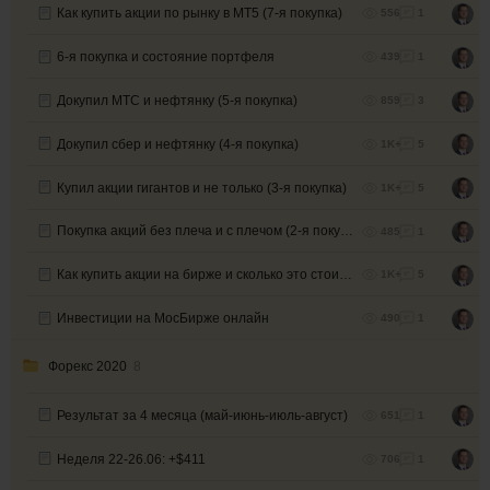
Как купить акции по рынку в МТ5 (7-я покупка)
556
1
6-я покупка и состояние портфеля
439
1
Докупил МТС и нефтянку (5-я покупка)
859
3
Докупил сбер и нефтянку (4-я покупка)
1K+
5
Купил акции гигантов и не только (3-я покупка)
1K+
5
Покупка акций без плеча и с плечом (2-я покупка)
485
1
Как купить акции на бирже и сколько это стоит (1-я покупка)
1K+
5
Инвестиции на МосБирже онлайн
490
1
Форекс 2020
8
Результат за 4 месяца (май-июнь-июль-август)
651
1
Неделя 22-26.06: +$411
706
1