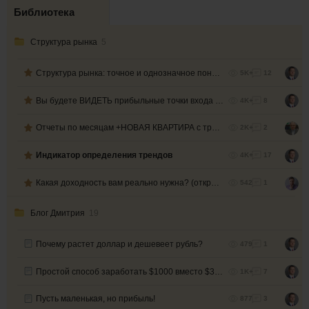
Библиотека
Структура рынка
5
Структура рынка: точное и однозначное понимание!
5K+
12
Вы будете ВИДЕТЬ прибыльные точки входа ЗАРАНЕЕ
4K+
8
Отчеты по месяцам +НОВАЯ КВАРТИРА с трейдинга!
2K+
2
Индикатор определения трендов
4K+
17
Какая доходность вам реально нужна? (откровения миллиардера)
542
1
Блог Дмитрия
19
Почему растет доллар и дешевеет рубль?
479
1
Простой способ заработать $1000 вместо $300
1K+
7
Пусть маленькая, но прибыль!
877
3