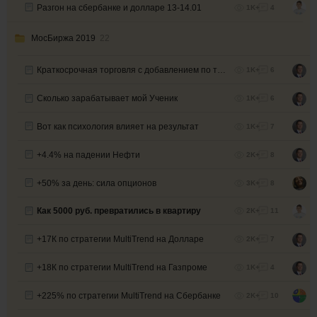
Разгон на сбербанке и долларе 13-14.01
1K+
4
МосБиржа 2019
22
Краткосрочная торговля с добавлением по тренду
1K+
6
Сколько зарабатывает мой Ученик
1K+
6
Вот как психология влияет на результат
1K+
7
+4.4% на падении Нефти
2K+
8
+50% за день: сила опционов
3K+
8
Как 5000 руб. превратились в квартиру
2K+
11
+17К по стратегии MultiTrend на Долларе
2K+
7
+18К по стратегии MultiTrend на Газпроме
1K+
4
+225% по стратегии MultiTrend на Сбербанке
2K+
10