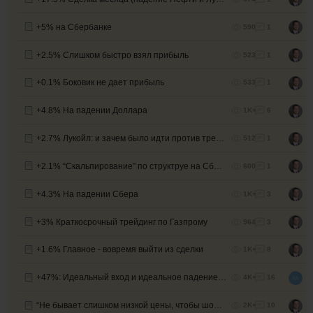
+5% на Сбербанке
590
1
+2.5% Слишком быстро взял прибыль
523
1
+0.1% Боковик не дает прибыль
533
1
+4.8% На падении Доллара
1K+
6
+2.7% Лукойл: и зачем было идти против тренда?!
512
1
+2.1% “Скальпирование” по структруе на Сбере
600
1
+4.3% На падении Сбера
1K+
3
+3% Краткосрочный трейдинг по Газпрому
964
3
+1.6% Главное - вовремя выйти из сделки
1K+
8
+47%: Идеальный вход и идеальное падение Сбера
4K+
16
“Не бывает слишком низкой цены, чтобы шортить...” - часть 2
2K+
10