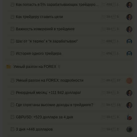
Как попасть в 5% зарабатывающих трейдеров ч.1
480
1
Как трейдеру ставить цели
1K+
5
Важность измерений в трейдинге
1K+
3
Шаг от “я теряю” к “я зарабатываю”
680
1
История одного трейдера
606
1
Умный разгон на FOREX
6
Умный разгон на FOREX: подробности
8K+
27
Рекордный месяц: +111 842 доллара!
1K+
3
Где спрятаны высокие доходы в трейдинге?
5K+
18
GBPUSD: +523 доллара за 4 дня
1K+
3
3 дня +446 долларов
1K+
2