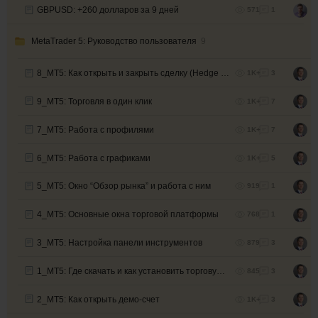
GBPUSD: +260 долларов за 9 дней
571
1
MetaTrader 5: Руководство пользователя
9
8_MT5: Как открыть и закрыть сделку (Hedge и Netto учет)
1K+
3
9_MT5: Торговля в один клик
1K+
7
7_МТ5: Работа с профилями
1K+
7
6_МТ5: Работа с графиками
1K+
5
5_МТ5: Окно “Обзор рынка” и работа с ним
919
1
4_МТ5: Основные окна торговой платформы
768
1
3_МТ5: Настройка панели инструментов
879
3
1_МТ5: Где скачать и как установить торговую платформу
845
3
2_МТ5: Как открыть демо-счет
1K+
3