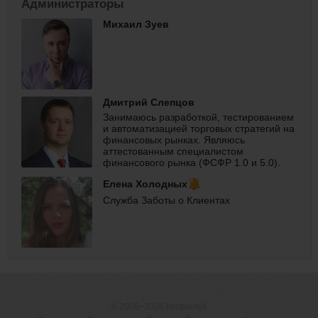
Администраторы
Михаил Зуев
Дмитрий Слепцов
Занимаюсь разработкой, тестированием
и автоматизацией торговых стратегий на
финансовых рынках. Являюсь
аттестованным специалистом
финансового рынка (ФСФР 1.0 и 5.0).
Провожу обучающие мероприятия по
Елена Холодных
интернет-трейдингу.
Служба Заботы о Клиентах
© 2008−2026
Инфоклуб