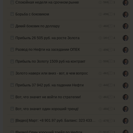
Спокойная неделя на срочном рынке
566
1
Борьба с боковиком
496
1
Дикий боковик по доллару
460
1
Прибыль 26 505 руб. на росте Золота
1K+
4
Развод по Нефти на заседании ОПЕК
496
1
Прибыль по Золоту 1509 руб на контракт
506
1
Золото наверх или вниз - вот, в чем вопрос
461
1
Прибыль 37 942 руб. на падении Нефти
442
1
Вот, что значит не войти по стратегии!
461
1
Вот, что значит один хороший тренд!
484
1
[Видео] Март: +8 901.97 руб. Баланс: 323 433.97 руб.
475
1
[Видео] Один хороший трейд по Нефти
512
1