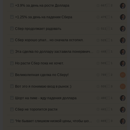
+3.9% за день на росте Доллара
667
2
+1.25% за день на падении Сбера
479
1
Сбер продолжает радовать
511
1
Сбер хорошо упал... но сначала остопил.
529
1
Эта сделка по доллару заставила понервничать.
448
1
Но расти Сбер пока не хочет.
509
1
Великолепная сделка по Сберу!
789
2
Вот это я понимаю вход в рынок :)
926
3
Шорт на пике - жду падения доллара
480
1
Сбер не торопится расти
441
1
“Не бывает слишком низкой цены, чтобы шортить...”
889
3