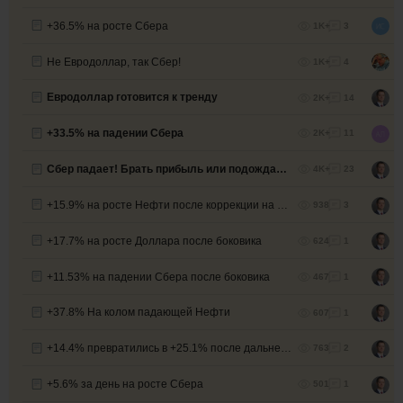
+36.5% на росте Сбера
1K+
3
Не Евродоллар, так Сбер!
1K+
4
Евродоллар готовится к тренду
2K+
14
+33.5% на падении Сбера
2K+
11
Сбер падает! Брать прибыль или подождать?
4K+
23
+15.9% на росте Нефти после коррекции на восходящем тренде
938
3
+17.7% на росте Доллара после боковика
624
1
+11.53% на падении Сбера после боковика
467
1
+37.8% На колом падающей Нефти
607
1
+14.4% превратились в +25.1% после дальнейшего роста Сбера
763
2
+5.6% за день на росте Сбера
501
1