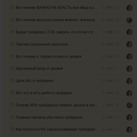
Вот почему ВАЖНО НЕ КЛАСТЬ все яйца в одну корзину
567
1
Вот почему выход из рынка важнее, чем вход
1K+
4
Будни трейдера 17.06: уверен, что готов к этому?
900
3
Тактика сохранения капитала
1K+
5
Вот почему я торгую отскок от уровня
1K+
5
Идеальный вход от уровня
1K+
7
Цель №1 в трейдинге
1K+
7
Вот это и есть работа трейдера
1K+
5
Почему 95% трейдеров сливают деньги в трейдинге
1K+
5
Главная причина убытков в трейдинге
420
1
Как попасть в 5% зарабатывающих трейдеров ч.2
445
1