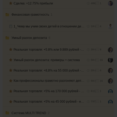
Сделка: +12.75% прибыли
486
1
Финансовая грамотность
1
1_Чему мы учим своих детей в отношении денег
1K+
4
Умный разгон депозита
6
Реальная торговля: +5.8% или 9.889 рублей - на ваших глазах
3K+
9
Умный разгон депозита: примеры + система
5K+
16
Реальная торговля: +8,8% на 55 000 рублей - на ваших глазах
2K+
4
Как профессионалы грамотно разгоняют депозит?
5K+
16
Реальная торговля: +5% на 170 000 рублей - на ваших глазах
611
1
Реальная торговля: +5% на 45 000 рублей - на ваших глазах
797
1
Система MULTI TREND
2