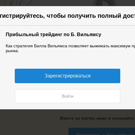
гистрируйтесь, чтобы получить полный дос
Прибыльный трейдинг по Б. Вильямсу
Как стратегия Билла Вильямса позволяет выжимать максимум п
рынка.
Не проигрывается видео?
Кликните
Зарегистрироваться
Дорогой друг, хотите узнать подробнее про стратегию Бил
Приглашаем Вас принять участие в увлекательной Игре, где вы 
Войти
аналитические способности и трейдерскую интуицию! А заодно 
открывает торговая стратегия трейдеру.
Жмите на кнопку ниже и начинайте и
Приступить к
Игре сейчас!