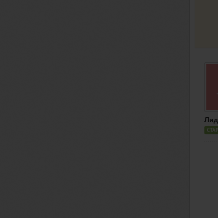
Лид
СТА