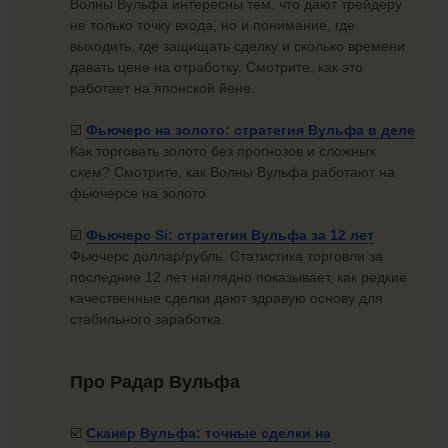
Волны Вульфа интересны тем, что дают трейдеру
не только точку входа, но и понимание, где
выходить, где защищать сделку и сколько времени
давать цене на отработку. Смотрите, как это
работает на японской йене.
☑️
Фьючерс на золото: стратегия Вульфа
в деле
Как торговать золото без прогнозов и сложных
схем? Смотрите, как Волны Вульфа работают на
фьючерсе на золото.
☑️
Фьючерс Si: стратегия Вульфа за
12 лет
Фьючерс доллар/рубль. Статистика торговли за
последние 12 лет наглядно показывает, как редкие
качественные сделки дают здравую основу для
стабильного заработка.
Про Радар Вульфа
☑️
Сканер Вульфа: точные сделки на