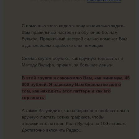
С помощью этого видео я хочу изначально задать
Вам правильный настрой на обучение Волнам
Вульфа. Правильный настрой сильно поможет Вам
в дальнейшем заработке с их помощью.
Сейчас кругом обучают, как вручную торговать по
Методу Вульфа, причем, за большие деньги.
В этой группе я сэкономлю Вам, как минимум, 45
000 рублей. Я расскажу Вам бесплатно всё о
том, как находить этот паттерн и как его
торговать.
А также Вы увидите, что совершенно необязательно
вручную листать сотню графиков, чтобы
отслеживать паттерн Волн Вульфа на 100 активах.
Достаточно включить Радар...