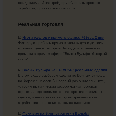
ожиданиями. И как трейдеру облегчить процесс
заработка, приняв свои слабости.
Реальная торговля
☑️
Итоги сделок с прямого эфира: +6% за
2 дня
Фиксирую прибыль прямо в этом видео и делюсь
итогами сделок, которые Вы видели в реальном
времени в прямом эфире "Волны Вульфа: быстрый
старт".
☑️
Волны Вульфа на EUR/USD:
реальные сделки
В этом видео разберем сделки по Волнам Вульфа
на Форексе. А если Вы первый раз о них слышите,
устроим практический разбор логики торговой
стратегии: где появляется паттерн, как возникает
сделка, почему важен выход по времени и как
зарабатывать на таких сигналах системно.
☑️
Фьючерс на Sber:
стратегия Вульфа