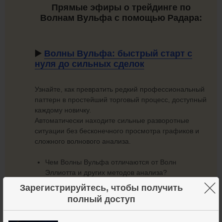
Прямые эфиры о трейдинге по
Волнам Вульфа с помощью Радара:
▶️
Волны Вульфа: быстрый старт с
нуля до
сильных сделок
Узнайте, как превратить редкий профессиональный
паттерн в простейший торговый процесс, доступный
каждому новичку.
Автоматически находите сильные разворотные
ситуации без бесконечного просмотра графиков и
сложного волнового анализа.
Чем Волны Вульфа отличаются от Волн
Эллиотта и других методов анализа?
Как устроен паттерн Волн Вульфа и как с его
×
Зарегистрируйтесь, чтобы получить
помощью определять точку входа, стоп и цель?
полный доступ
Как отслеживать Волны Вульфа одновременно
на десятках активов?