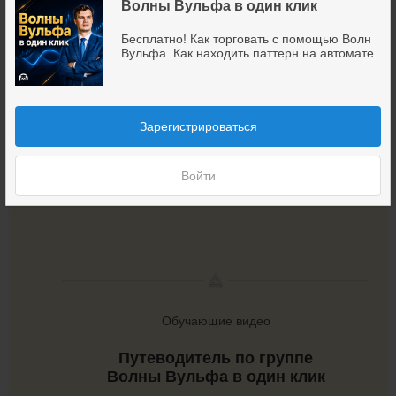
Как получать на телефон уведомления о
Волны Вульфа в один клик
формировании паттерна и появлении точки
Бесплатно! Как торговать с помощью Волн
входа?
Вульфа. Как находить паттерн на автомате
Специальная часть эфира: знакомство с Радаром
Вульфа — системой автоматического поиска и
сопровождения сделок.
Зарегистрироваться
Смотреть запись вебинара "Волны Вульфа:
быстрый старт с нуля до
сильных сделок"
Войти
----------
Обучающие видео
Путеводитель по группе
Волны Вульфа в один клик