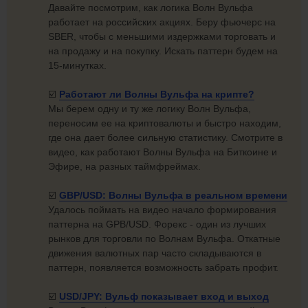
Давайте посмотрим, как логика Волн Вульфа
работает на российских акциях. Беру фьючерс на
SBER, чтобы с меньшими издержками торговать и
на продажу и на покупку. Искать паттерн будем на
15-минутках.
☑️
Работают ли Волны Вульфа
на крипте?
Мы берем одну и ту же логику Волн Вульфа,
переносим ее на криптовалюты и быстро находим,
где она дает более сильную статистику. Смотрите в
видео, как работают Волны Вульфа на Биткоине и
Эфире, на разных таймфреймах.
☑️
GBP/USD: Волны Вульфа в
реальном времени
Удалось поймать на видео начало формирования
паттерна на GPB/USD. Форекс - один из лучших
рынков для торговли по Волнам Вульфа. Откатные
движения валютных пар часто складываются в
паттерн, появляется возможность забрать профит.
☑️
USD/JPY: Вульф показывает вход
и выход