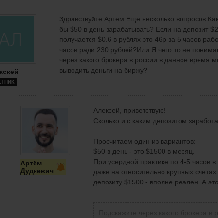
Здравствуйте Артем.Еще несколько вопросов:Как
бы $50 в день зарабатывать? Если на депозит $2
получается $0.6 в рублях это 46р за 5 часов раб
часов ради 230 рублей?Или Я чего то не поним
через какого брокера в россии в данное время м
выводить деньги на биржу?
кскей
СТНИК
Алексей, приветствую!
Сколько и с каким депозитом заработа
Просчитаем один из вариантов:
$50 в день - это $1500 в месяц.
При усердной практике по 4-5 часов 
Артём
Дудкевич
даже на относительно крупных счетах. 
депозиту $1500 - вполне реален. А это
Подскажите через какого брокера в 