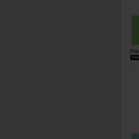
Сер
УЧА