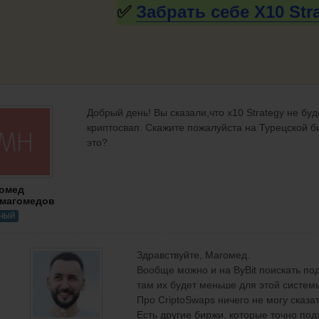
✅
Забрать себе X10
Str
Добрый день! Вы сказали,что х10 Strategy не буд
криптосвап. Скажите пожалуйста на Турецской б
это?
омед
магомедов
НЫЙ
Здравствуйте, Магомед.
Вообще можно и на ByBit поискать по
там их будет меньше для этой систем
Про CriptoSwaps ничего не могу сказат
Есть другие биржи, которые точно под