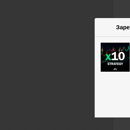
Заре
Маг
Нур
ПОЛ