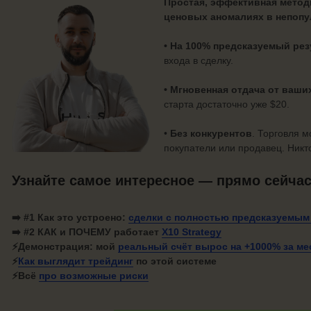
Простая, эффективная метод
ценовых аномалиях в непопу
• На 100% предсказуемый рез
входа в сделку.
• Мгновенная отдача от ваши
старта достаточно уже $20.
•
Без конкурентов
. Торговля 
покупатели или продавец. Никт
Узнайте самое интересное — прямо сейча
➡️ #1
Как это устроено:
сделки с полностью
предсказуемым
➡️ #2 КАК и ПОЧЕМУ работает
X10 Strategy
⚡
Демонстрация: мой
реальный счёт вырос на +1000%
за ме
⚡
Как
выглядит трейдинг
по этой системе
⚡Всё
про
возможные риски