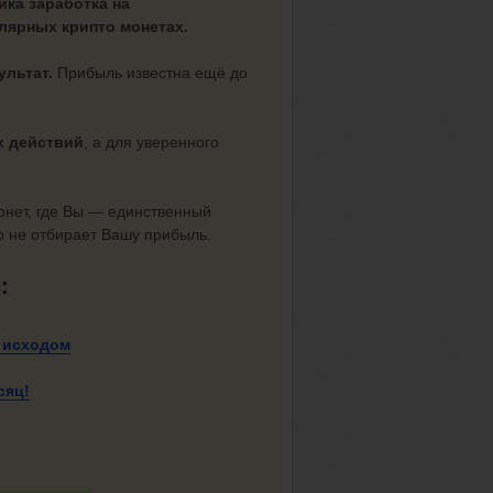
ика заработка на
лярных крипто монетах.
ультат.
Прибыль известна ещё до
х действий
, а для уверенного
монет, где Вы — единственный
о не отбирает Вашу прибыль.
с:
 исходом
сяц!