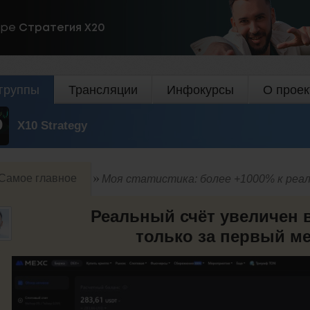
ире
Стратегия Х20
группы
Трансляции
Инфокурсы
О проек
X10 Strategy
Самое главное
Моя статистика: более +1000% к реал
Реальный счёт увеличен в
только за первый ме