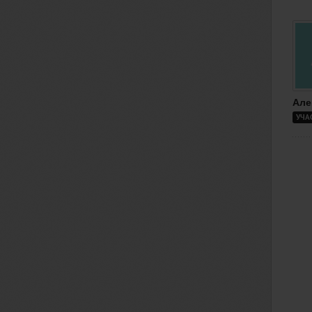
Але
УЧА