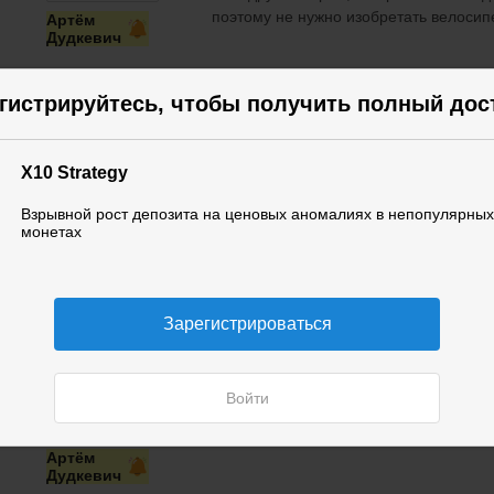
поэтому не нужно изобретать велосип
Артём
Дудкевич
гистрируйтесь, чтобы получить полный дос
Я спрашивал потому что, я регистрирован на Ту
2021года, там тоже можно торговать,поэтому хо
использовать х10 Strategy. Там тоже много крип
X10 Strategy
на другие биржи.
Взрывной рост депозита на ценовых аномалиях в непопулярных
монетах
омед
магомедов
НЫЙ
Зарегистрироваться
Магомед, думаю, можно и там найти 
случае - зарегистрируетесь на другой 
делается за несколько минут.
Войти
Артём
Дудкевич