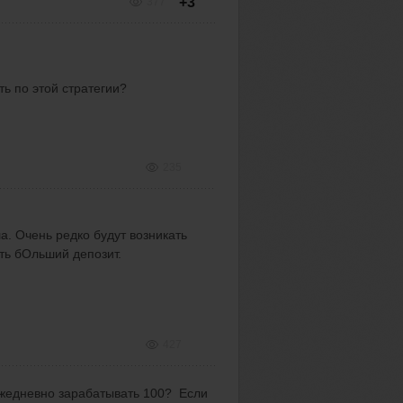
+3
377
ь по этой стратегии?
235
а. Очень редко будут возникать
ть бОльший депозит.
427
ежедневно зарабатывать 100? Если