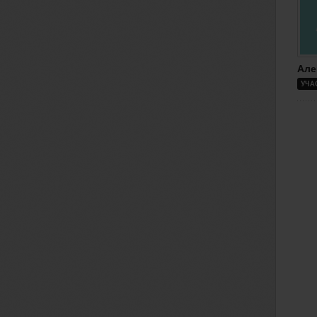
Але
УЧА