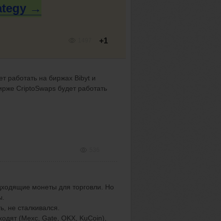
ategy →
+1
1497
ет работать на биржах Bibyt и
ирже CriptoSwaps будет работать
536
дходящие монеты для торговли. Но
ы.
ь, не сталкивался.
ходят (Mexc, Gate, OKX, KuCoin),