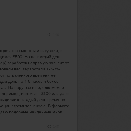
146
стречаться монеты и ситуации, в
щимся $500. Но не каждый день.
ер) заработок напрямую зависит от
говали час, заработали 1-2-3%.
 от потраченного времени не
дый день по 4-5 часов и более
 час. Но пару раз в неделю можно
, например, искомые +$100 или даже
е выделяете каждый день время на
туации стремится к нулю. В формате
а даю подобные найденные мной
148