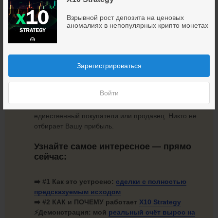
Простая, эффективная методика заработка на
ценовых аномалиях в непопулярных крипто
Взрывной рост депозита на ценовых
монетах.
аномалиях в непопулярных крипто монетах
• На 100% предсказуемый результат.
Прибыль
известна ещё до входа в сделку.
Зарегистрироваться
• Мгновенная отдача от ваших действий
, а для
уверенного старта достаточно уже $20.
Войти
•
Без конкурентов
. Торговля монет, где Вы —
единственный покупатели или продавец. Никто не
отбирает Вашу прибыль.
Узнайте самое интересное — прямо
сейчас:
➡️ #1
Как это устроено:
сделки с полностью
предсказуемым исходом
➡️ #2 КАК и ПОЧЕМУ работает
X10 Strategy
⚡
Демонстрация: мой
реальный счёт вырос на