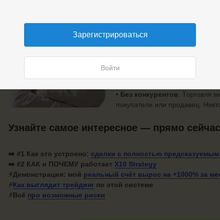
Простая, эффективная метод
ценовых аномалиях в непопу
• На 100% предсказуемый рез
Зарегистрироваться
входа в сделку.
• Мгновенная отдача от ваши
Войти
старта достаточно уже $20.
•
Без конкурентов
. Торговля 
покупатели или продавец. Никт
Узнайте самое интересное — прямо сейча
➡️ #1
Как это устроено:
сделки с полностью
предсказуемым
➡️ #2 КАК и ПОЧЕМУ работает
X10 Strategy
⚡
Демонстрация: мой
реальный счёт вырос на +1000%
за ме
⚡
Как
выглядит трейдинг
по этой системе
⚡Всё
про
возможные риски