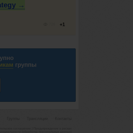
ategy →
+1
726
тупно
икам
группы
Группы
Трансляции
Контакты
тельское соглашение
|
Предупреждение о рисках
енциальности (обработка персональных данных)