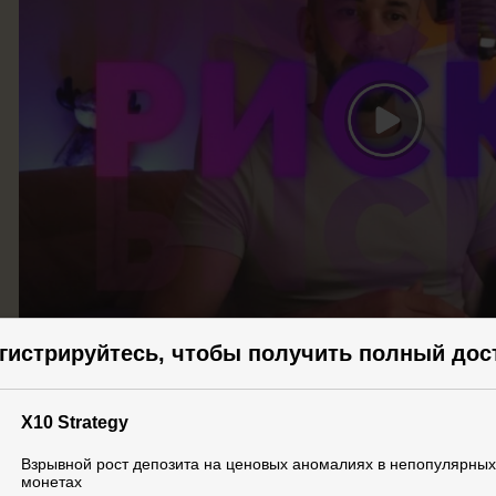
гистрируйтесь, чтобы получить полный дос
X10 Strategy – это когда
X10 Strategy
может расти сразу НА 
Взрывной рост депозита на ценовых аномалиях в непопулярных
монетах