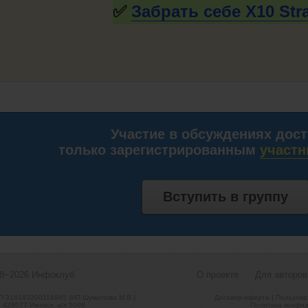
✅
Забрать себе X10
Str
Участие в обсуждениях дос
только зарегистрированным
участн
Вступить в группу
08−2026
Инфоклуб
О проекте
Для авторов
 316183200118945 (ИП Шумилова М.В.)
Договор-оферта
|
Пользова
, 426077 Ижевск, а/я 5098
Политика конфид