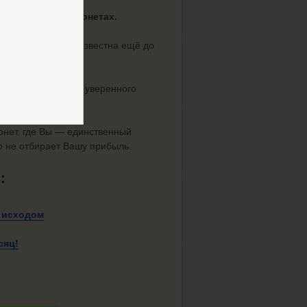
ика заработка на
лярных крипто монетах.
ультат.
Прибыль известна ещё до
х действий
, а для уверенного
монет, где Вы — единственный
о не отбирает Вашу прибыль.
с:
 исходом
сяц!