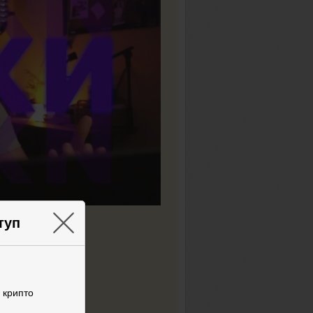
×
туп
 депозит
ПОРЯДКИ!
 крипто