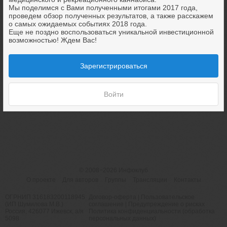
Мы поделимся с Вами полученными итогами 2017 года,
проведем обзор полученных результатов, а также расскажем
о самых ожидаемых событиях 2018 года.
Еще не поздно воспользоваться уникальной инвестиционной
возможностью! Ждем Вас!
Зарегистрироваться
Войти
© 2008−2026
Инфоклуб
О проекте
Для авторов
Группы
Трансляции
Контакты
ОГРНИП 316183200118945
Договор-оферта
|
Пользовательское
(ИП Шумилова М.В.)
соглашение
|
Предупреждение о рисках
Россия, 426077 Ижевск, а/я
Политика конфиденциальности (обработка
5098
персональных данных)