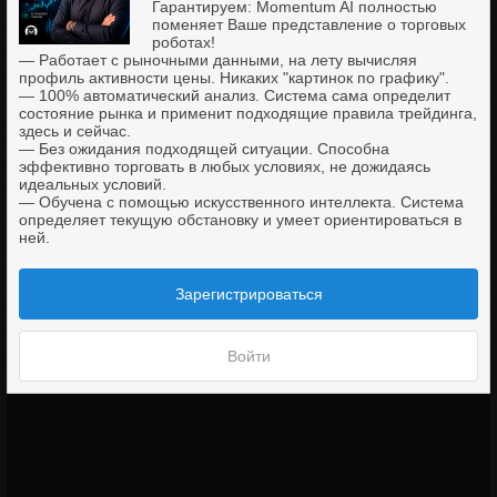
Гарантируем: Momentum AI полностью
18 минут назад
поменяет Ваше представление о торговых
Если предстоящий день без важных новостей,
роботах!
отработает ли в плюс Mom_AI в режиме флета за весь
— Работает с рыночными данными, на лету вычисляя
день?
профиль активности цены. Никаких "картинок по графику".
Владислав К
— 100% автоматический анализ. Система сама определит
20 минут назад
состояние рынка и применит подходящие правила трейдинга,
здесь и сейчас.
просто автомат возможен? поставил диапазон рабочего
времени и всё.
— Без ожидания подходящей ситуации. Способна
эффективно торговать в любых условиях, не дожидаясь
Андрей
идеальных условий.
21 минуту назад
— Обучена с помощью искусственного интеллекта. Система
Если нужно кнопками регулировать торговлю, то это не
определяет текущую обстановку и умеет ориентироваться в
"автомат". Почему не сделано автоматическое
ней.
переключение между режимами?
Alfaoleg
Зарегистрироваться
24 минуты назад
Почему счет должен быть netting?
Олег
Войти
25 минут назад
Счет токо неттинг, либо хэдж пойдет?
Сергей
25 минут назад
Минимальный депозит какой?
Андрей