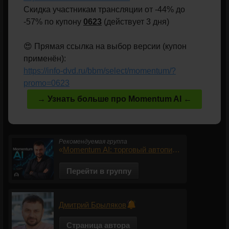
Скидка участникам трансляции от -44% до
-57% по купону
0623
(действует 3 дня)
😍 Прямая ссылка на выбор версии (купон
применён):
https://info-dvd.ru/bbm/select/momentum/?
promo=0623
→ Узнать больше про Momentum AI ←
Рекомендуемая группа
«
Momentum AI: торговый автопилот
»
Перейти в группу
Дмитрий Брыляков
Страница автора