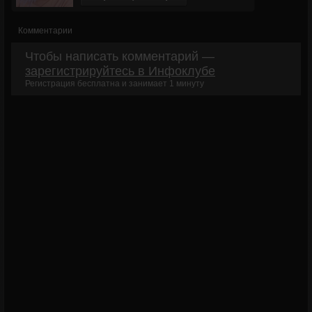
Комментарии
139
Чтобы написать комментарий —
зарегистрируйтесь в Инфоклубе
Регистрация бесплатна и занимает 1 минуту
Валерий Антонов
9 часов назад
Спасибо.
Дмитрий Ланговой
9 часов назад
Спасибо.
Сергей
9 часов назад
будем тренироваться спасибо
Сергей
9 часов назад
Благодарю.
Рамзиль Зубаиров
9 часов назад
будет ли запись трансляции, был на работе, не смог