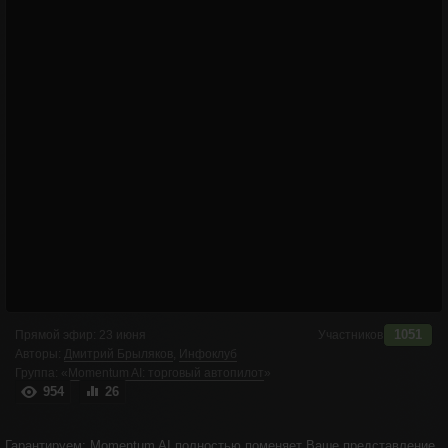
Всем добрый вечер! Начинаем через 20 минут
комментарий автора трансляции
Дмитрий Ланговой
14 минут назад
Добрый вечер
Виктор Любовенко
15 минут назад
Добрый вечер всем!!!!
Виктор
16 минут назад
добрый вечер
Николай
18 минут назад
добрый вечер
1051
Прямой эфир:
23 июня
Участников
Авторы:
Дмитрий Брыляков
,
Инфоклуб
Группа:
«
Momentum AI: торговый автопилот
»
954
26
Гарантируем: Momentum AI полностью поменяет Ваше представление