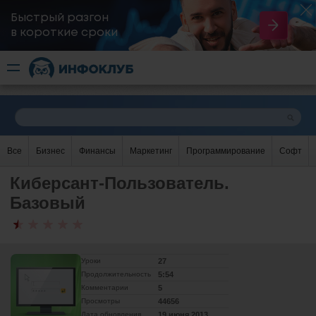
Быстрый разгон
​в короткие сроки
Все
Бизнес
Финансы
Маркетинг
Программирование
Софт
Киберсант-Пользователь.
Базовый
Уроки
27
Продолжительность
5:54
Комментарии
5
Просмотры
44656
Дата обновления
19 июня 2013