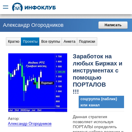
Александр Огородников
Написать
Кратко
Проекты
Все группы
Анкета
Подписки
Заработок на
любых Биржах и
инструментах с
помощью
ПОРТАЛОВ
!!!
соцгруппа (паблик)
или канал
Данная стратегия
Автор:
позволяет используя
Александр Огородников
ПОРТАЛЫ определять
момент набора позиции и