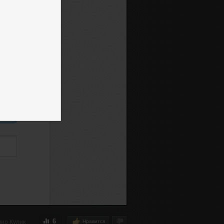
6
ир Кулик
Нравится