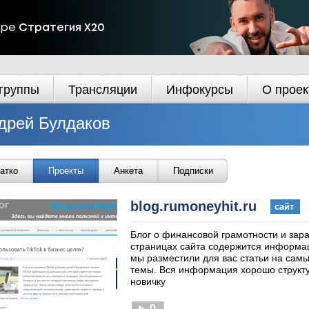
ире
Стратегия Х20
группы
Трансляции
Инфокурсы
О проек
дрей Булдаков
атко
Проекты
Анкета
Подписки
blog.rumoneyhit.ru
сайт
Блог о финансовой грамотности и зара
страницах сайта содержится информац
мы разместили для вас статьи на сам
темы. Вся информация хорошо структ
новичку
0