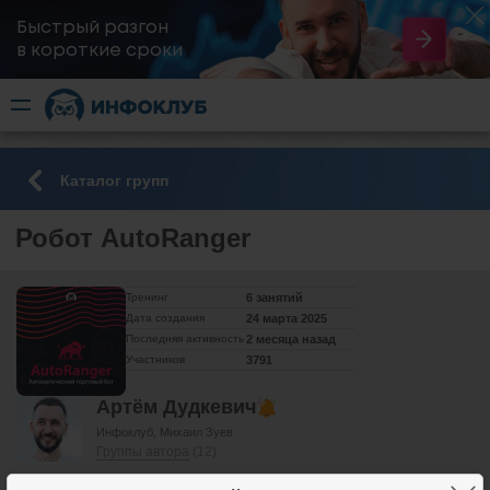
Быстрый разгон
​в короткие сроки
Каталог групп
Робот AutoRanger
Тренинг
6 занятий
Дата создания
24 марта 2025
Последняя активность
2 месяца назад
Участников
3791
Артём Дудкевич
Инфоклуб
Михаил Зуев
Группы автора
(12)