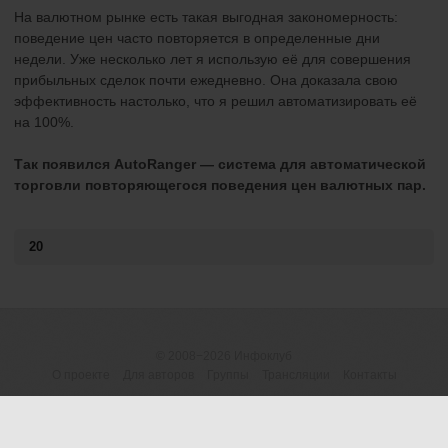
На валютном рынке есть такая выгодная закономерность:
поведение цен часто повторяется в определенные дни
недели. Уже несколько лет я использую её для совершения
прибыльных сделок почти ежедневно. Она доказала свою
эффективность настолько, что я решил автоматизировать её
на 100%.
Так появился AutoRanger — система для автоматической
торговли повторяющегося поведения цен валютных пар.
20
© 2008−2026
Инфоклуб
О проекте
Для авторов
Группы
Трансляции
Контакты
ОГРНИП 316183200118945
Договор-оферта
|
Пользовательское
(ИП Шумилова М.В.)
соглашение
|
Предупреждение о рисках
Россия, 426077 Ижевск, а/я
Политика конфиденциальности (обработка