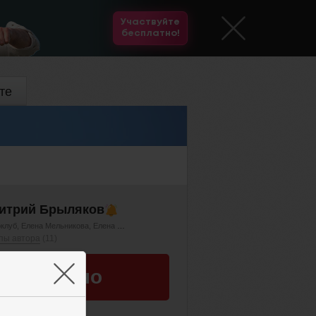
Участвуйте
бесплатно!
те
итрий Брыляков
клуб
Елена Мельникова
Елена Холодных
Дарья Иванова
пы автора
(11)
×
Бесплатно