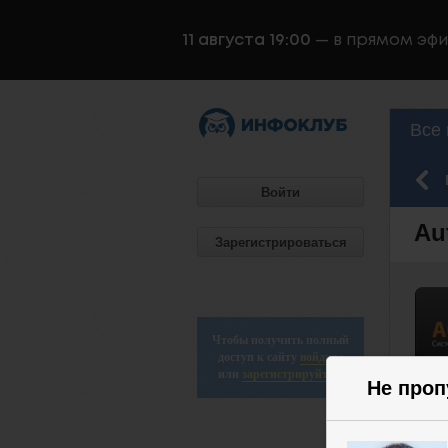
11 августа 19:00
— в прямом эф
Все 
Войти
Au
Зарегистрироваться
Чтобы получить полный
доступ к сайту
войдите
или
зарегистрируйтесь
Не проп