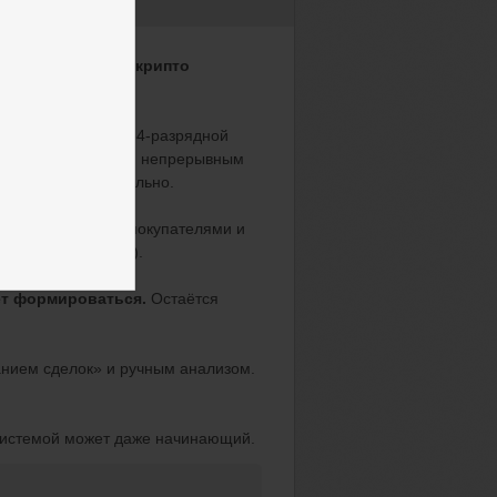
ных сигналов на крипто
 под управлением 64-разрядной
 Bybit и занимается непрерывным
ймфреймах параллельно.
сбалансов
между покупателями и
лки (дивергенция).
ет формироваться.
Остаётся
анием сделок» и ручным анализом.
системой может даже начинающий.