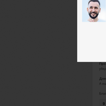
Aut
фью
Спе
Wind
ана
В п
про
Про
убед
Для
А е
Бла
9