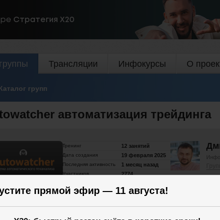
ире
Стратегия Х20
группы
Трансляции
Инфокурсы
О проек
Каталог групп
towatcher автоматизация трейдинга
Дм
Тренинг
12 занятий
Дата создания
19 февраля 2025
Инфо
Последняя активность
1 месяц назад
Груп
Участников
2774
устите прямой эфир — 11 августа!