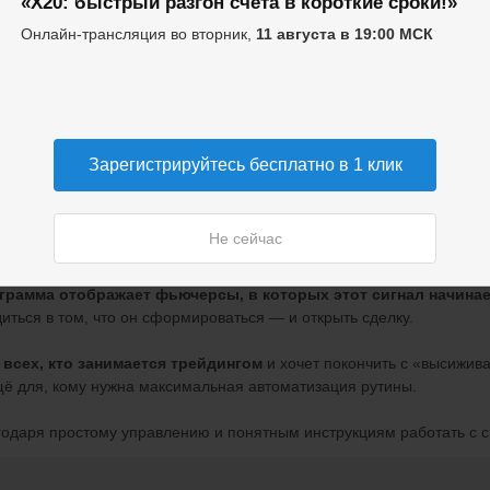
«X20: быстрый разгон счёта в короткие сроки!»
Онлайн-трансляция во вторник,
11 августа в 19:00 МСК
oWatcher — это
с
истема автопоиска точек формирования силь
черсах.
циальный торговый терминал
, можно установить на компьютер
ows (8.1 или новее). Он подключается напрямую к счёту на бирже
Зарегистрируйтесь бесплатно в 1 клик
лизом всех имеющихся крипто фьючерсов (более 500) на трёх та
рограмму авторский алгоритм распознавания аномальных ди
Не сейчас
давцами, в которых обычно зарождается мощнейший сигнал для сде
грамма отображает фьючерсы, в которых этот сигнал начина
иться в том, что он сформироваться — и открыть сделку.
 всех, кто занимается трейдингом
и хочет покончить с «высижив
щё для, кому нужна максимальная автоматизация рутины.
годаря простому управлению и понятным инструкциям работать с 