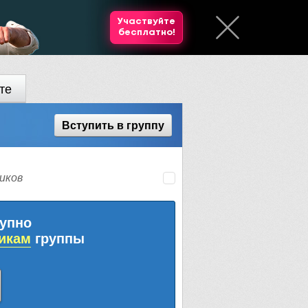
Участвуйте
бесплатно!
те
Вступить
в группу
иков
тупно
икам
группы