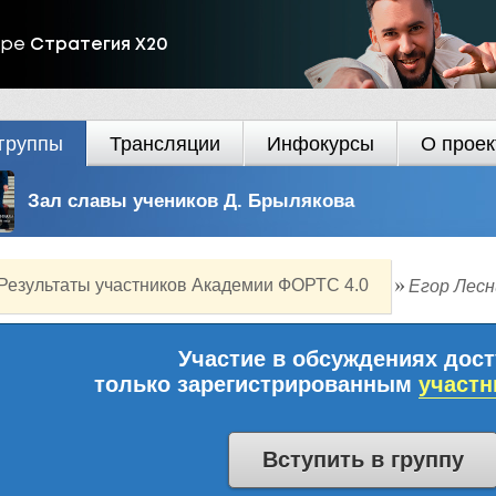
ире
Стратегия Х20
группы
Трансляции
Инфокурсы
О проек
Зал славы учеников Д. Брылякова
Результаты участников Академии ФОРТС 4.0
Егор Лесн
Участие в обсуждениях дос
только зарегистрированным
участн
Вступить в группу