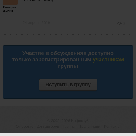
Валерий
Жилин
24 апреля 2019
3
Участие в обсуждениях доступно
только зарегистрированным
участникам
группы
Вступить в группу
© 2008−2026
Инфоклуб
О проекте
Для авторов
Группы
Трансляции
Контакты