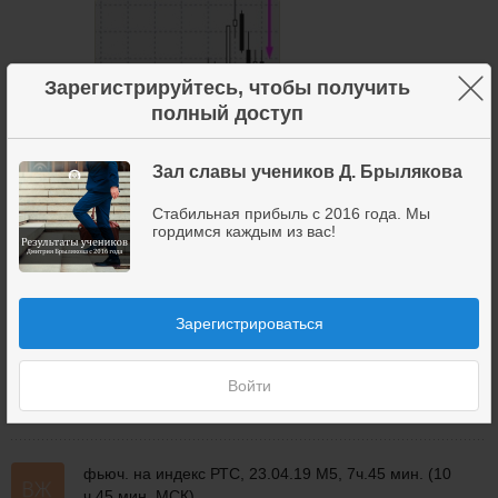
×
Зарегистрируйтесь, чтобы получить
полный доступ
Зал славы учеников Д. Брылякова
23 апреля 2019
2
Стабильная прибыль с 2016 года. Мы
гордимся каждым из вас!
Не видно на каком инструменте пин бар.
Дмитрий
Зарегистрироваться
Брыляков
Войти
24 апреля 2019
3
фьюч. на индекс РТС, 23.04.19 М5, 7ч.45 мин. (10
ч.45 мин. МСК)