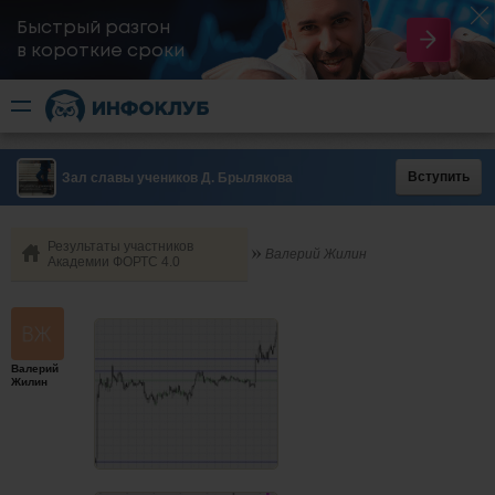
Быстрый разгон
​в короткие сроки
Вступить
Зал славы учеников Д. Брылякова
Результаты участников
Валерий Жилин
Академии ФОРТС 4.0
Валерий
Жилин