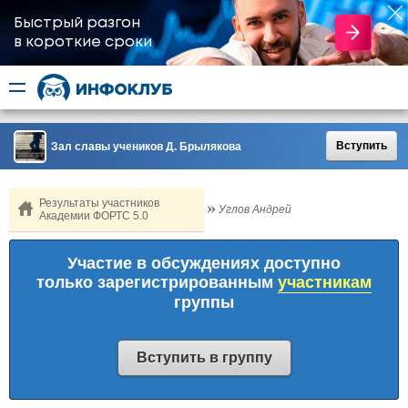
Быстрый разгон
​в короткие сроки
Вступить
Зал славы учеников Д. Брылякова
Результаты участников
Углов Андрей
Академии ФОРТС 5.0
Участие в обсуждениях доступно
только зарегистрированным
участникам
группы
Вступить в группу