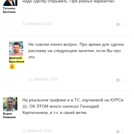
надо сделку открывать. При разных вариантах.
Татьяна
Балтина
11 февраля 2020
3
Не совсем понял вопрос. Про время для сделок
расскажу на следующем занятии, если Вы про
это.
Дмитрий
Брыляков
11 февраля 2020
3
На реальном графике и в ТС, изучаемой на КУРСе
))). Об ЭТОМ много написал Геннадий
Кирпичников, в т.ч. в своей ветке.
Борис
Ломакин
11 февраля 2020
1