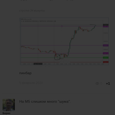
спустя 34 минуты
пинбар
5 февраля 2020
0
+1
На М5 слишком много "шума".
Борис