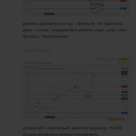
уровень добавлен на час - зеленым, h4- красным,
день - синим. неудавшийся размах шорт, шорт, лонг.
фигуры - треугольники
спустя 16 минут
уровни м5 - сиреневый. двойная вершина. На М5
трудно оказалось уровни определить