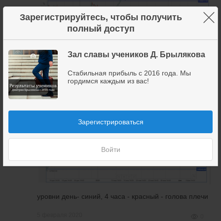
×
Зарегистрируйтесь, чтобы получить
полный доступ
уровни день и вроде как треугольник
Зал славы учеников Д. Брылякова
Стабильная прибыль с 2016 года. Мы
спустя 5 минут
гордимся каждым из вас!
Зарегистрироваться
Войти
уровни день- синий, 4 часа - красный - голова плечи
5 февраля 2020
0