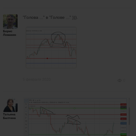
"Голова ..." в "Голове ..." ))).
Борис
Ломакин
5 февраля 2020
0
Татьяна
Балтина