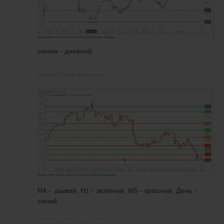
синим - дневной
спустя 2 часа 46 минут
H4 - рыжий, H1 - зеленый, М5 - красный, День -
синий