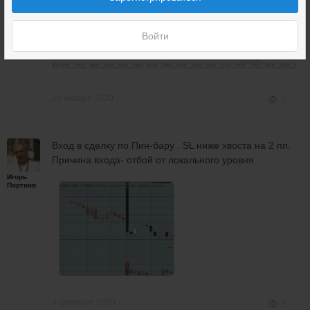
Портнов
Войти
28 января 2020
3
Вход в сделку по Пин-бару . SL ниже хвоста на 2 пп.
Причина входа- отбой от локального уровня
Игорь
Портнов
3 февраля 2020
3