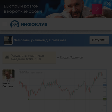
Быстрый разгон
​в короткие сроки
Вступить
Зал славы учеников Д. Брылякова
Результаты участников
Игорь Портнов
Академии ФОРТС 5.0
Игорь
Портнов