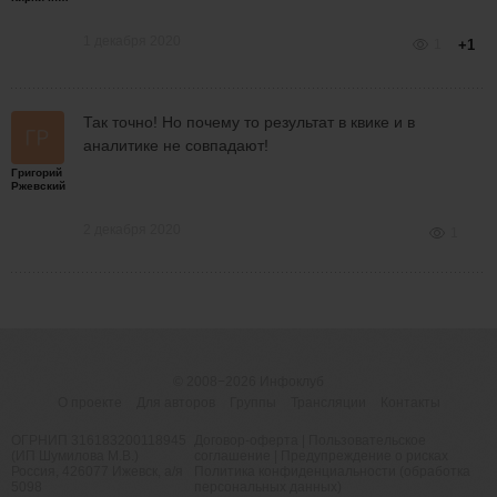
1 декабря 2020
1
+1
Так точно! Но почему то результат в квике и в
аналитике не совпадают!
Григорий
Ржевский
2 декабря 2020
1
© 2008−2026
Инфоклуб
О проекте
Для авторов
Группы
Трансляции
Контакты
ОГРНИП 316183200118945
Договор-оферта
|
Пользовательское
(ИП Шумилова М.В.)
соглашение
|
Предупреждение о рисках
Россия, 426077 Ижевск, а/я
Политика конфиденциальности (обработка
5098
персональных данных)