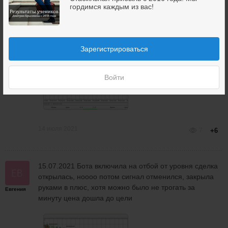
время не учла, полчаса до открытия Америки
гордимся каждым из вас!
оставалось. Сделка открылась быстро, закрывать не
Евгения
стала, закрылась по стопу.
Зарегистрироваться
Войти
14 июля 2021
7
+6
15.07.2021 Бота включила на отбой от уровня сделка
открылась, ноооо потом сигнал отменился, закрыла
руками в плюс, хотя можно было не трогать за
Евгения
минуту цена дошла до цели