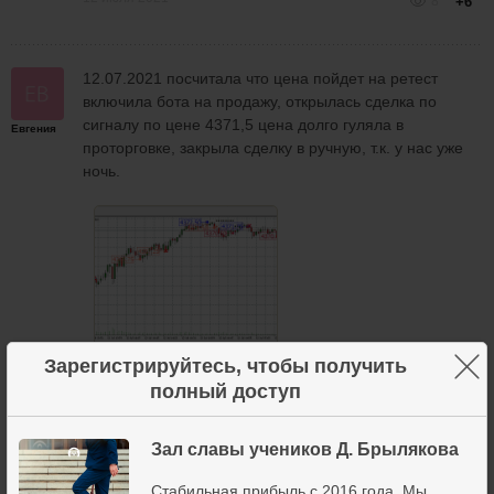
8
+6
12.07.2021 посчитала что цена пойдет на ретест
включила бота на продажу, открылась сделка по
сигналу по цене 4371,5 цена долго гуляла в
Евгения
проторговке, закрыла сделку в ручную, т.к. у нас уже
ночь.
×
Зарегистрируйтесь, чтобы получить
полный доступ
12 июля 2021
8
+6
Зал славы учеников Д. Брылякова
14.07.2021 Включила бота на отбой от уровня, а
Стабильная прибыль с 2016 года. Мы