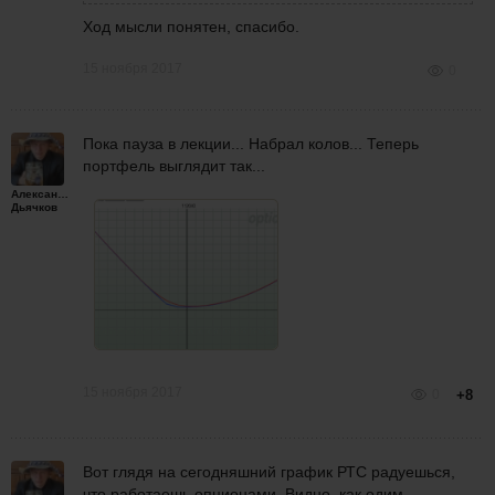
Ход мысли понятен, спасибо.
15 ноября 2017
0
Пока пауза в лекции... Набрал колов... Теперь
портфель выглядит так...
Александр
Дьячков
15 ноября 2017
0
+8
Вот глядя на сегодняшний график РТС радуешься,
что работаешь опционами. Видно, как одим