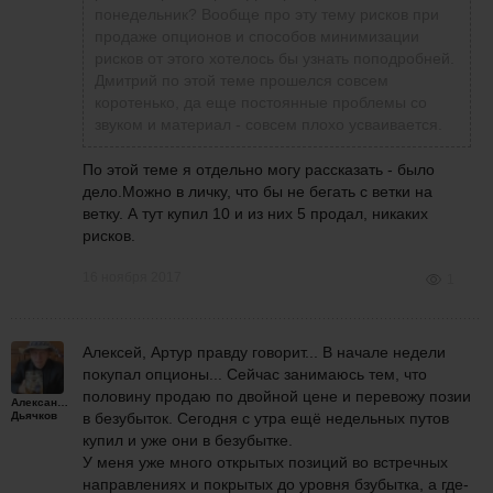
понедельник? Вообще про эту тему рисков при
Итого на реале с минимальными
Купил - половину продал
продаже опционов и способов минимизации
вложениями уже зафиксированный пт за
Александр Дьячков
написал
16 ноября
рисков от этого хотелось бы узнать поподробней.
неделю более 17000 и в позиции куча
2017 в 13:09
Александр! Вы просто продаете
Дмитрий по этой теме прошелся совсем
опционов уже безубыточных с
Вот глядя на сегодняшний график РТС
непокрытые путы?
коротенько, да еще постоянные проблемы со
вариационной маржой на +26000
радуешься, что работаешь опционами.
звуком и материал - совсем плохо усваивается.
примерно. Чувствую, что мне понравится в
Видно, как одим красивым движением
этой группе.
крупного игрока всем "базовым"
По этой теме я отдельно могу рассказать - было
трейдерам срезали стопы, а потом
дело.Можно в личку, что бы не бегать с ветки на
пошли в нужном для крупного игрока
ветку. А тут купил 10 и из них 5 продал, никаких
направлении, но уже без пассажиров и
рисков.
попутчиков. Сразу становится понятно,
почему опционы являются не только
16 ноября 2017
1
способом заработка но и страхования.
* продолжаю собирать профит...
Алексей, Артур правду говорит... В начале недели
покупал опционы... Сейчас занимаюсь тем, что
спустя 1 час 20 минут
половину продаю по двойной цене и перевожу позии
Александр
С утра покупал недельные путы 23.11
Дьячков
в безубыток. Сегодня с утра ещё недельных путов
страйк 110000 по 400 рублей 20 штук.
купил и уже они в безубытке.
Уже 10 продал по 800. Сижу, ловлю
У меня уже много открытых позиций во встречных
прибыль... Итого на реале с
направлениях и покрытых до уровня бзубытка, а где-