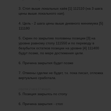
3. Стоп выше локальных хаёв [1] 112110 (на 3 шага
цены выше локального хая).
4. Цель - 2 шага цены выше дневного минимума [5]
111180
5. Скрин по закрытию половины позиции [3] на
уровне равному стопу 111550 и по переводу в
безубыток остатков позиции на уровне [4] 111400
будут позже, по мере достижения цели.
6. Причина закрытия будет позже
7. Отмены сделки не будет, т.к. пока писал, отложка
виртуально сработала.
спустя 2 часа 17 минут
5. Позиция закрылсь по стопу
6. Причина закрытия - стоп