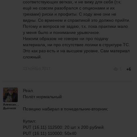
соответствующих ветках, и не вижу для себя (т.к.
ещё не совсем разобрался с опционами и их
греками) риски и профиты. С ходу мне они не
видны. Со врменем и спрактикой это должно прийти.
Потому и вопросв не задаю, т.к. пока практики мало
у меня было и понимание урывочное.
Никоим образом не говорю ни про подачу
материала, ни про отсутствие логики в структуре ТС.
Это как раз есть и на высшем уровне. Сам материал
сложный.
13 ноября 2017
1
+6
Реал
Полёт нормальный
Александр
Дьячков
Позицию набирал в понедельник-вторник:
Купил:
PUT (16.11) 112500: 20 шт. х 200 рублей
PUT (16.11) 110000: 50х40