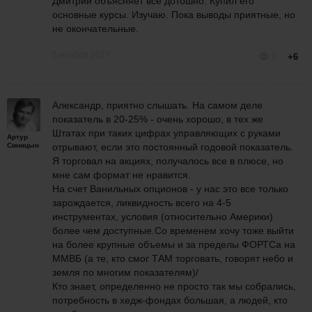
Дмитрий объясняет всё дотошно. Купил его
основные курсы. Изучаю. Пока выводы приятные, но
не окончательные.
5 ноября 2017
0
+6
Александр, приятно слышать. На самом деле
показатель в 20-25% - очень хорошо, в тех же
Штатах при таких цифрах управляющих с руками
Артур
Синицын
отрывают, если это постоянный годовой показатель.
Я торговал на акциях, получалось все в плюсе, но
мне сам формат не нравится.
На счет Ванильных опционов - у нас это все только
зарождается, ликвидность всего на 4-5
инструментах, условия (относительно Америки)
более чем доступные.Со временем хочу тоже выйти
на более крупные объемы и за пределы ФОРТСа на
ММВБ (а те, кто смог ТАМ торговать, говорят небо и
земля по многим показателям)/
Кто знает, определенно не просто так мы собрались,
потребность в хедж-фондах большая, а людей, кто