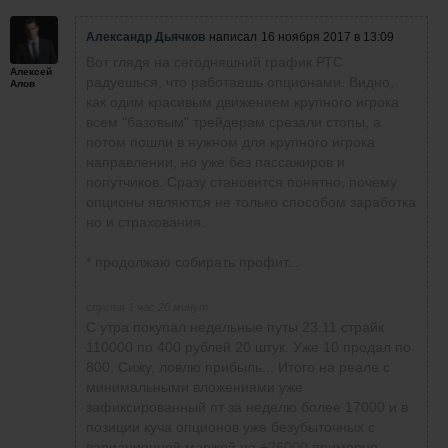
Александр Дьячков
написал
16 ноября 2017 в 13:09
Вот глядя на сегодняшний график РТС
Алексей
радуешься, что работаешь опционами. Видно,
Алов
как одим красивым движением крупного игрока
всем "базовым" трейдерам срезали стопы, а
потом пошли в нужном для крупного игрока
направлении, но уже без пассажиров и
попутчиков. Сразу становится понятно, почему
опционы являются не только способом заработка
но и страхования.
* продолжаю собирать профит...
спустя 1 час 20 минут
С утра покупал недельные путы 23.11 страйк
110000 по 400 рублей 20 штук. Уже 10 продал по
800. Сижу, ловлю прибыль... Итого на реале с
минимальными вложениями уже
зафиксированный пт за неделю более 17000 и в
позиции куча опционов уже безубыточных с
вариационной маржой на +26000 примерно.