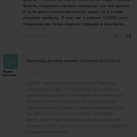
фьюча, опционы с лихвой перекроют эти три фьюча.
А если цена отобьётсяи попрёт вверх, то я снова
получаю прибыль.
К тому же, в районе 111000 часть
опционов уже точно закроют позицию в безубытке.
15 ноября 2017
0
+1
Александр Дьячков
написал
15 ноября 2017 в 16:44
Вадим
Вадим Астапов
написал
15 ноября 2017 в 15:30
Астапов
1. Александр, а почему будете брать фьючи
111000 - важный целевой уровень. Там цена
от 111000, а не раньше?
однозначно будет. А вот дальше два варианта:
2.Если БА не дойдет до 111000, а пойдет в
пробой или разворот. Поставив там лимитник на
рост, когда будете брать фьючи?
фьючи, я ничего не теряю. Если цена пойдёт
против фьюча, опционы с лихвой перекроют эти
три фьюча. А если цена отобьётсяи попрёт
вверх, то я снова получаю прибыль.
К тому же, в
районе 111000 часть опционов уже точно закроют
позицию в безубытке.