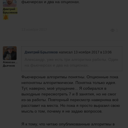
фьючерсах и два на опционах.
Дмитрий
Брыляков
13 ноября 2017
1
Дмитрий Брыляков
написал
13 ноября 2017 в 13:06
Александр, уже есть три алгоритма работы. Один
Александр
на фьючерсах и два на опционах.
Дьячков
Фьючерсные алгоритмы понятны. Опционные пока
непонятны алгоритмически. Понятна только идея.
Тут, наверно, моё упущение... Я собирался в
выходные пересмотреть 7 и 8 занятия, но не смог
из-за работы. Повторный пересмотр наверняка всё
расставит на места. Но пока я просто выразил свою
мысль о том, почему я не задаю вопросов.
Я к тому, что читаю опубликованные алгоритмы в