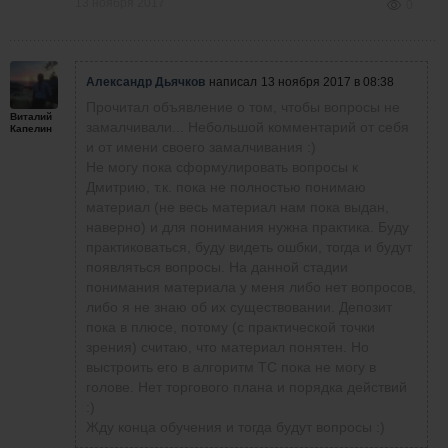
13 ноября 2017
0
Александр Дьячков
написал
13 ноября 2017 в 08:38
Прочитал объявление о том, чтобы вопросы не
Виталий
замалчивали... Небольшой комментарий от себя
Капелин
и от имени своего замалчивания :)
Не могу пока сформулировать вопросы к
Дмитрию, т.к. пока не полностью понимаю
материал (не весь материал нам пока выдан,
наверно) и для понимания нужна практика. Буду
практиковаться, буду видеть ошбки, тогда и будут
появляться вопросы. На данной стадии
понимания материала у меня либо нет вопросов,
либо я не знаю об их существовании. Депозит
пока в плюсе, потому (с практической точки
зрения) считаю, что материал понятен. Но
выстроить его в алгоритм ТС пока не могу в
голове. Нет торгового плана и порядка действий
:)
Жду конца обучения и тогда будут вопросы :)