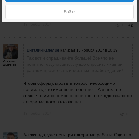
Так вот и спрашивайте больше! Все что не понятно,
озвучивайте, лучше спросить лишний раз чем
Войти
промолчать и остаться в заблуждении!
13 ноября 2017
1
+2
Виталий Капелин
написал
13 ноября 2017 в 10:29
Так вот и спрашивайте больше! Все что не
Александр
понятно, озвучивайте, лучше спросить лишний
Дьячков
раз чем промолчать и остаться в заблуждении!
Чтобы сформулировать вопрос, необходимо
понимать, что именно не понятно... А я пока не
знаю, что именно мне непонятно, но и однозначного
алгоритма пока в голове нет.
13 ноября 2017
0
Александр, уже есть три алгоритма работы. Один на