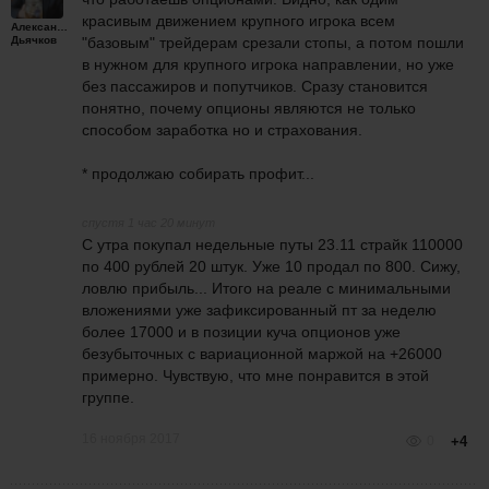
красивым движением крупного игрока всем
Александр
Дьячков
"базовым" трейдерам срезали стопы, а потом пошли
в нужном для крупного игрока направлении, но уже
без пассажиров и попутчиков. Сразу становится
понятно, почему опционы являются не только
способом заработка но и страхования.
* продолжаю собирать профит...
спустя 1 час 20 минут
С утра покупал недельные путы 23.11 страйк 110000
по 400 рублей 20 штук. Уже 10 продал по 800. Сижу,
ловлю прибыль... Итого на реале с минимальными
вложениями уже зафиксированный пт за неделю
более 17000 и в позиции куча опционов уже
безубыточных с вариационной маржой на +26000
примерно. Чувствую, что мне понравится в этой
группе.
16 ноября 2017
0
+4