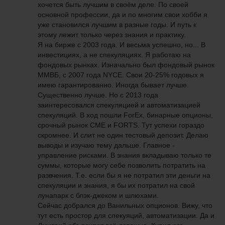
хочется быть лучшим в своём деле. По своей
основной профессии, да и по многим свои хобби я
уже становился лучшим в разные годы. И путь к
этому лежит только через знания и практику.
Я на бирже с 2003 года. И весьма успешно, но... В
инвестициях, а не спекуляциях. Я работаю на
фондовых рынках. Изначально был фондовый рынок
ММВБ, с 2007 года NYCE. Свои 20-25% годовых я
имею гарантированно. Иногда бывает лучше.
Существенно лучше. Но с 2013 года
заинтересовался спекуляцией и автоматизацией
спекуляций. В ход пошли ForEx, бинарные опционы,
срочный рынок CME и FORTS. Тут успехи гораздо
скромнее. И слит не один тестовый депозит. Делаю
выводы и изучаю тему дальше. Главное -
управление рисками. В знания вкладываю только те
суммы, которые могу себе позволить потратить на
развчения. Т.е. если бы я не потратил эти деньги на
спекуляции и знания, я бы их потратил на свой
лунапарк с блэк-джеком и шлюхами.
Сейчас добрался до Ванильных опционов. Вижу, что
тут есть простор для спекуяций, автоматизации. Да и