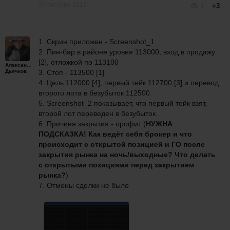
26 октября 2017
1
+3
1. Скрин приложен - Screenshot_1
2. Пин-бар в районе уровня 113000, вход в продажу
[2], отложкой по 113100
Александр
Дьячков
3. Стоп - 113500 [1]
4. Цель 112000 [4], первый тейк 112700 [3] и перевод
второго лота в безубыток 112500.
5. Screenshot_2 показывает, что первый тейк взят,
второй лот переведен в безубыток.
6. Причина закрытия - профит (
НУЖНА
ПОДСКАЗКА! Как ведёт себя брокер и что
происходит с открытой позицией и ГО после
закрытия рынка на ночь/выходные? Что делать
с открытыми позициями перед закрытием
рынка?
)
7. Отмены сделки не было