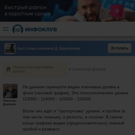
Быстрый разгон
​в короткие сроки
Вступить
Зал славы учеников Д. Брылякова
Результаты участников
Александр Дьячков
группы
На данном скриншоте видны ключевые уровни в
фоне (часовой график). Это психологические уровни
113000 - 114000 - 115000 - 116000
Александр
Дьячков
Возле них идёт и "проторговка" уровня, и пробои (в
том числе ложные), и ретесты, и отскоки. В самом
конце графика видим (предположительно) ложный
пробой и разворот.