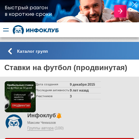
Быстрый разгон
​в короткие сроки
Каталог групп
Ставки на футбол (продвинутая)
Дата создания
9 декабря 2015
Последняя активность
9 лет назад
Участников
3
Инфоклуб
Максим Чекмазов
Группы автора
(100)