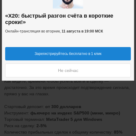
Паттерн состоит из двух сигналов:
«X20: быстрый разгон счёта в короткие
Триггерная точка
, это событие на рынке, когда в моменте
сроки!»
срабатывает большое количество ордеров на всплеске
Онлайн-трансляция во вторник,
11 августа в 19:00 МСК
объемов. Это вероятное срабатывание стоп-лоссов
«толпы» и набор позиции маркетмейером.
Направление силы
. Советник показывает это в виде
специальных линий внутри каждой свечи графика.
Зарегистрируйтесь бесплатно в 1 клик
С момента подсветки триггерной точки на графике у вас
ВСЕГДА есть 20-30 минут до входа в сделку!
Не сейчас
Как видите, времени чтобы успеть войти в сделку —
достаточно. За это время происходит подтверждение сигнала,
прямо у вас на глазах.
Стартовый депозит:
от 300 долларов
Инструмент:
фьючерс на индекс
S
&
P
500 (мини, микро)
Торговый терминал:
MetaTrader
5 для
Windows
Риск на сделку:
2-5%
Количество прибыльных сделок к общему количеству:
85%