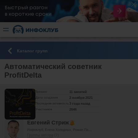
Быстрый разгон
​в короткие сроки
Каталог групп
Автоматический советник
ProfitDelta
Тренинг
11 занятий
Дата создания
2 ноября 2021
Последняя активность
3 года назад
Участников
2646
Евгений Стриж
Инфоклуб
Елена Холодных
Роман Папьянц
Дарья Иванова
Елена 
Группы автора
(7)