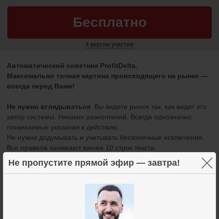
Бесплатно
4 версии участия
Автоматический советник
ProfitDelta.
Максимально точная картина происходящего на рынке —
всегда перед Вами!
Не нужно вглядываться
. Вы видите рынок так, как видит его
автор системы. Никаких разночтений. Всегда однозначно
понимаемые указания к действию.
Не нужно додумывать и учитывать бесконечные исключения.
Все правила занимают менее 10 строк текста.
×
Не пропустите прямой эфир — завтра!
Современный и точный алгоритм
. ProfitDelta в реальном
времени мониторит график в нескольких таймфреймах, стакан
котировок и дисбалансы объемов. Советник соотносит эти
данные между собой по авторскому алгоритму для выявления
особого паттерна.