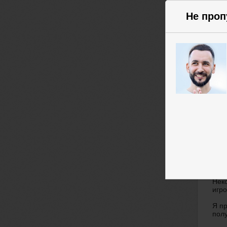
Не проп
То
Можн
увел
Неко
игро
Я пр
пол