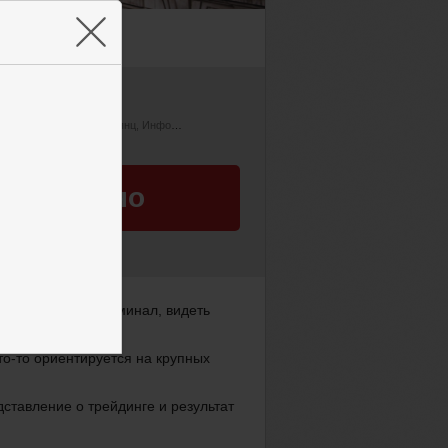
×
бовь Зуева
я Иванова
Роман Папьянц
Инфоклуб
Михаил Зуев
пы автора
(33)
Бесплатно
4 версии участия
ень, закрывая терминал, видеть
то-то ориентируется на крупных
ставление о трейдинге и результат