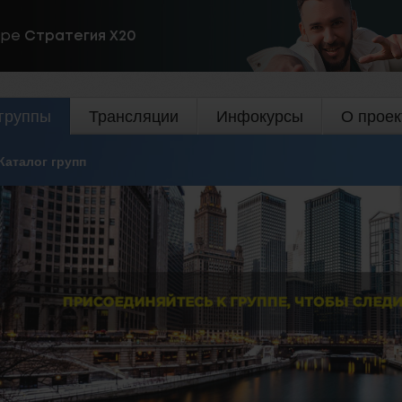
ире
Стратегия Х20
группы
Трансляции
Инфокурсы
О проек
Каталог групп