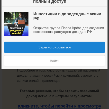
полный доступ
Инвестиции в дивидендные акции
РФ
Открытая группа Павла Крёза для создания
постоянного растущего дохода в РФ
Зарегистрироваться
Войти
Подробнее о том, как строить надежный пассивный
доход на акциях российских компаний, смотрите в
записи онлайн-трансляции.
Готовые решения, чтобы строить пассивный
доход легко, с быстрым результатом.
Кликните, чтобы перейти
к просмотру