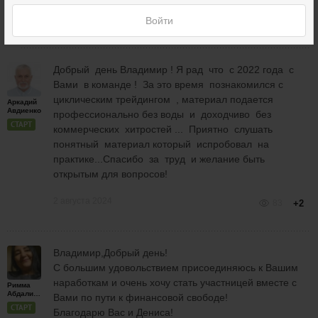
31 июля 2024
Войти
91
+1
Добрый день Владимир ! Я рад что с 2022 года с
Вами в команде ! За это время познакомился с
циклическим трейдингом , материал подается
Аркадий
Авдиенко
профессионально без воды и доходчиво без
СТАРТ
коммерческих хитростей ... Приятно слушать
понятный материал который испробовал на
практике...Спасибо за труд и желание быть
открытым для вопросов!
2 августа 2024
83
+2
Владимир,Добрый день!
С большим удовольствием присоединяюсь к Вашим
наработкам и очень хочу стать участницей вместе с
Римма
Абдалиева
Вами по пути к финансовой свободе!
СТАРТ
Благодарю Вас и Дениса!