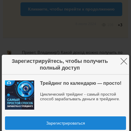
Кликните, чтобы перейти
к продолжению
8 июля 2024
108
+3
Привет, Владимир!) Какой доход можно получить по
Вашей системе, с каких вложений? У меня на
×
Зарегистрируйтесь, чтобы получить
Демосчете больше сливов, начала несколько недель
Вера
полный доступ
Фролова
назад 🌼
СТАРТ
Трейдинг по календарю — просто!
30 июля 2024
87
Циклический трейдинг - самый простой
способ зарабатывать деньги в трейдинге.
Вера, приветсвую.
Диапазон доходности от 20 до 80% годовых (в
зависимости от рынка и целей трейдера)
Владимир
Чамин
Диапазон капитала не ограничен: на крипте
Зарегистрироваться
можно начать и с 10 USDT