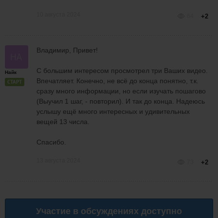
10 августа 2024
64
+2
Владимир, Привет!
С большим интересом просмотрел три Ваших видео.
Найк
Впечатляет. Конечно, не всё до конца понятно, т.к.
СТАРТ
сразу много информации, но если изучать пошагово
(Выучил 1 шаг, - повторил). И так до конца. Надеюсь
услышу ещё много интересных и удивительных
вещей 13 числа.
Спасибо.
13 августа 2024
73
+2
Участие в обсуждениях доступно